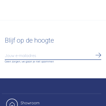
Carousel items
Blijf op de hoogte
Abo
Geen zorgen, we gaan je niet spammen
Showroom