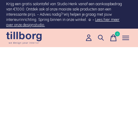
Krijg een gratis salontafel van Studio Henk vanaf een aankoopbedrag
van €1000. Ontdek ook al onze mooiste sale producten aan een
interessante prijs. – Advies nodig? Wij helpen je graag met jouw
interieurinrichting. Spring binnen in onze winkel. ☺ –
Lees hier meer
over onze designstudio.
0
items