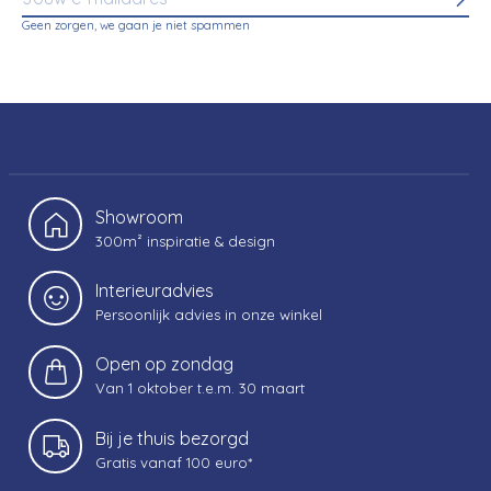
Abo
Geen zorgen, we gaan je niet spammen
Showroom
300m² inspiratie & design
Interieuradvies
Persoonlijk advies in onze winkel
Open op zondag
Van 1 oktober t.e.m. 30 maart
Bij je thuis bezorgd
Gratis vanaf 100 euro*