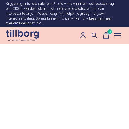
Krijg een gratis salontafel van Studio Henk vanaf een aankoopbedrag
van €1000. Ontdek ook al onze mooiste sale producten aan een
interessante prijs. – Advies nodig? Wij helpen je graag met jouw
interieurinrichting. Spring binnen in onze winkel. ☺ –
Lees hier meer
over onze designstudio.
0
items