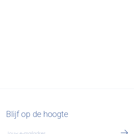
&Tradition
&Tradition
&Tradition
In between 130 cm -
In between SK12
In between 130 
Bianco Carrara/black
Ø120 - Oiled
Bianco
Oak/Bronzed Base
Carrara/bronze
€2.885,00
€1.786,00
€2.885,00
Blijf op de hoogte