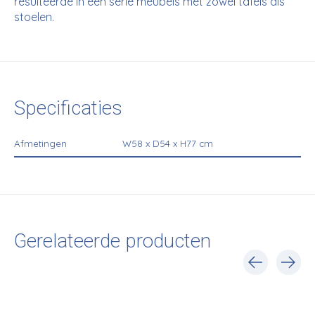
resulteerde in een serie meubels met zowel tafels als
stoelen.
Specificaties
Afmetingen
W58 x D54 x H77 cm
Gerelateerde producten
Carousel items