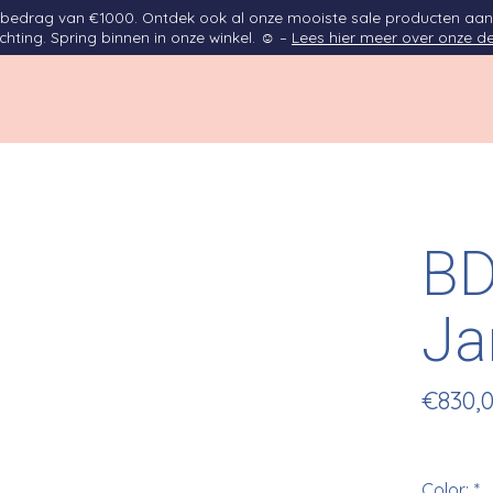
opbedrag van €1000. Ontdek ook al onze mooiste sale producten aan
ichting. Spring binnen in onze winkel. ☺ –
Lees hier meer over onze de
BD
Ja
€830,
Color:
*