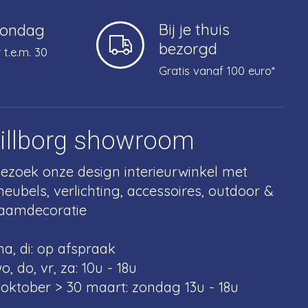
Bij je thuis
zondag
bezorgd
 t.e.m. 30
Gratis vanaf 100 euro*
tillborg showroom
ezoek onze design interieurwinkel met
eubels, verlichting, accessoires, outdoor &
aamdecoratie
a, di: op afspraak
o, do, vr, za: 10u - 18u
 oktober > 30 maart: zondag 13u - 18u