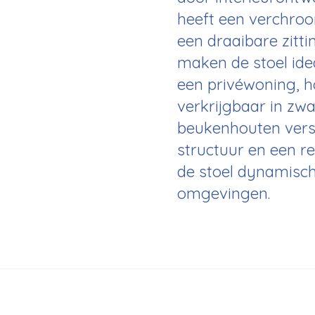
heeft een verchroo
een draaibare zitt
maken de stoel ide
een privéwoning, ho
verkrijgbaar in zw
beukenhouten versi
structuur en een r
de stoel dynamisch
omgevingen.