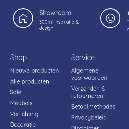
Showroom
300m² inspiratie &
P
design
w
Shop
Service
Nieuwe producten
Algemene
voorwaarden
Alle producten
Verzenden &
Sale
retourneren
Meubels
Betaalmethodes
Verlichting
Privacybeleid
Decoratie
Disclaimer