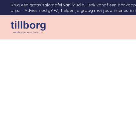
Krijg een gratis salontafel van Studio Henk vanaf een aanko
prijs. – Advies nodig? Wij helpen je graag met jouw interieurinr