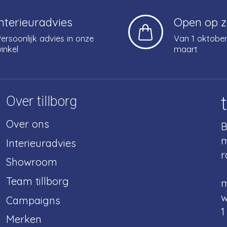
Interieuradvies
Open op 
ersoonlijk advies in onze
Van 1 oktober
inkel
maart
Over tillborg
Over ons
B
m
Interieuradvies
r
Showroom
Team tillborg
m
w
Campaigns
1
Merken