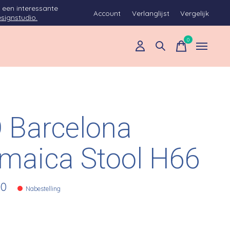
 een interessante
Account
Verlanglijst
Vergelijk
signstudio.
0
items
 Barcelona
maica Stool H66
00
Nabestelling