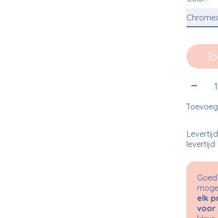
To
Aantal
Toevoege
Levertij
levertijd
Goed 
mogel
elk p
voor 