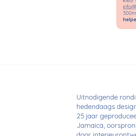
kleur
info@
300m²
helpe
Uitnodigende rondi
hedendaags design
25 jaar geproducee
Jamaica, oorspronk
door interieurontwe