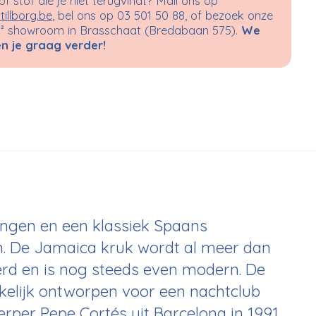
 of stof die je niet terugvindt? Mail ons op
tillborg.be
, bel ons op 03 501 50 88, of bezoek onze
 showroom in Brasschaat (Bredabaan 575).
We
n je graag verder!
ngen en een klassiek Spaans
. De Jamaica kruk wordt al meer dan
rd en is nog steeds even modern. De
elijk ontworpen voor een nachtclub
rper Pepe Cortés uit Barcelona in 1991,