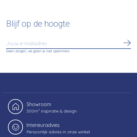
Blijf op de hoogte
Abo
Geen zorgen, we gaan je niet spammen
Showroom
300m² inspiratie & design
Interieuradvies
Persoonlijk advies in onze winkel