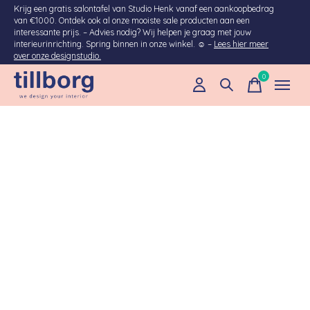
Krijg een gratis salontafel van Studio Henk vanaf een aankoopbedrag
van €1000. Ontdek ook al onze mooiste sale producten aan een
interessante prijs. – Advies nodig? Wij helpen je graag met jouw
interieurinrichting. Spring binnen in onze winkel. ☺ –
Lees hier meer
over onze designstudio.
0
items