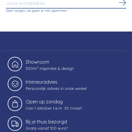
Abo
Geen zorgen, we gaan je niet spammen
Showroom
300m² inspiratie & design
Interieuradvies
Persoonlijk advies in onze winkel
Open op zondag
Van 1 oktober t.e.m. 30 maart
Bij je thuis bezorgd
Gratis vanaf 100 euro*