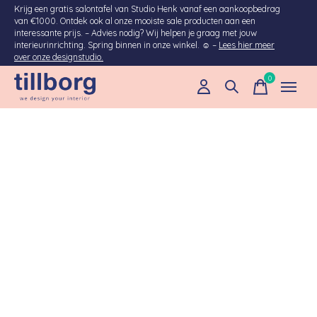
Krijg een gratis salontafel van Studio Henk vanaf een aankoopbedrag
van €1000. Ontdek ook al onze mooiste sale producten aan een
interessante prijs. – Advies nodig? Wij helpen je graag met jouw
interieurinrichting. Spring binnen in onze winkel. ☺ –
Lees hier meer
over onze designstudio.
0
items