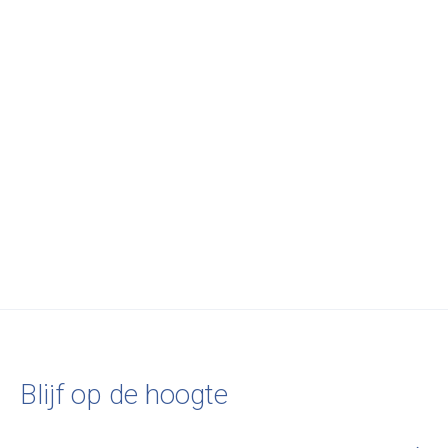
New Works
Karl-Johan Table
Lamp, Black Marquina
w. Smoked Glass
€300,00
Blijf op de hoogte