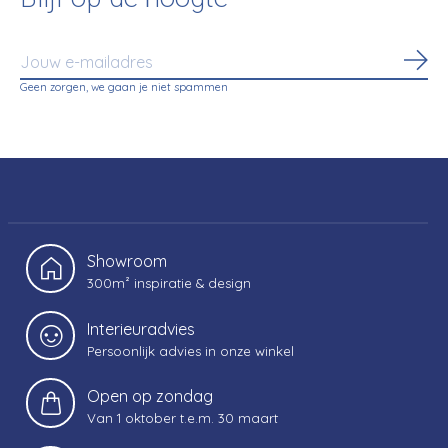
Abo
Geen zorgen, we gaan je niet spammen
Showroom
300m² inspiratie & design
Interieuradvies
Persoonlijk advies in onze winkel
Open op zondag
Van 1 oktober t.e.m. 30 maart