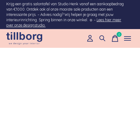
Krijg een gratis salontafel van Studio Henk vanaf een aankoopbedrag
van €1000. Ontdek ook al onze mooiste sale producten aan een
interessante prijs. – Advies nodig? Wij helpen je graag met jouw
interieurinrichting. Spring binnen in onze winkel. ☺ –
Lees hier meer
over onze designstudio.
0
items