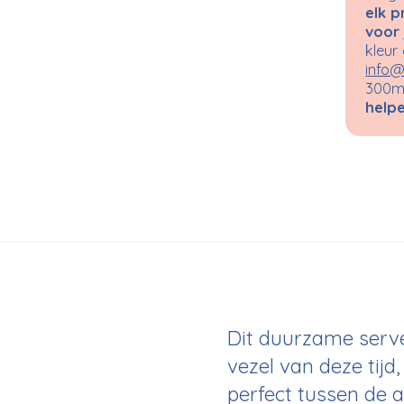
elk p
voor 
kleur
info@
300m²
helpe
Dit duurzame servet
vezel van deze tijd,
perfect tussen de a