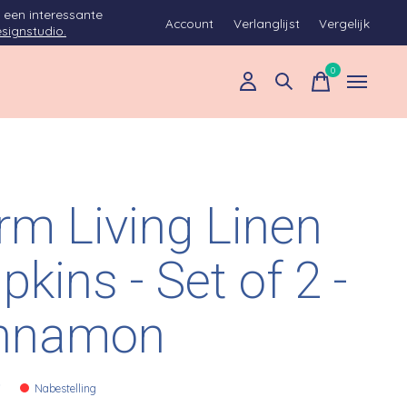
 een interessante
Account
Verlanglijst
Vergelijk
signstudio.
0
items
rm Living Linen
pkins - Set of 2 -
nnamon
0
Nabestelling