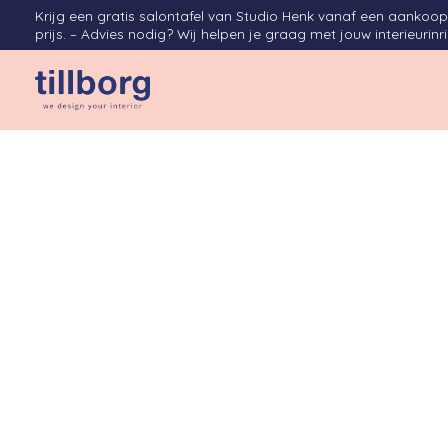
Krijg een gratis salontafel van Studio Henk vanaf een aanko
prijs. – Advies nodig? Wij helpen je graag met jouw interieurinr