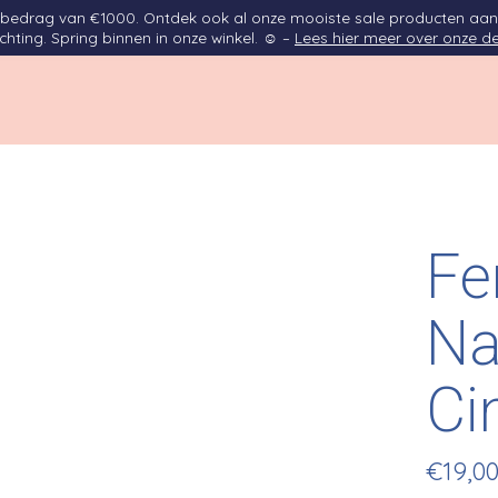
opbedrag van €1000. Ontdek ook al onze mooiste sale producten aan
ichting. Spring binnen in onze winkel. ☺ –
Lees hier meer over onze de
Fe
Na
Ci
€19,0