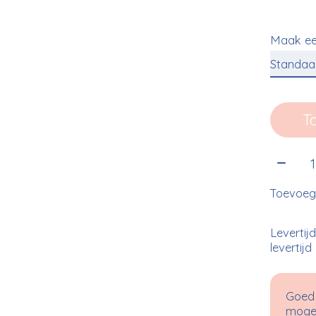
Maak ee
T
Aantal
Toevoege
Levertij
levertijd
Goed 
mogel