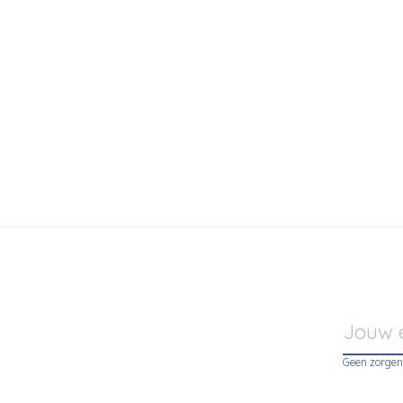
 Living
€19,00
n Napkin Set of 2 - Beige
Geen zorgen