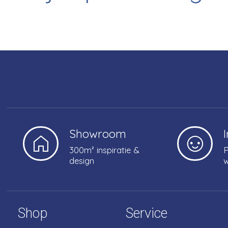
Showroom
300m² inspiratie &
P
design
w
Shop
Service