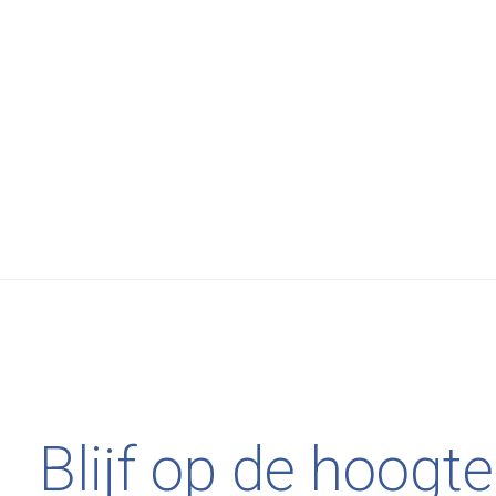
Ferm Living
€39,00
Ferm
Flow Napkin Rings - Set of 4 - Brass
Line
Blijf op de hoogte