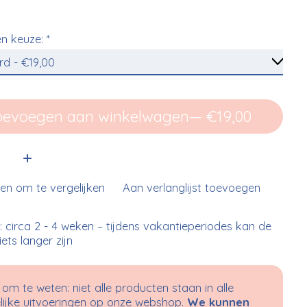
n keuze:
*
oevoegen aan winkelwagen
— €19,00
:
n om te vergelijken
Aan verlanglijst toevoegen
d: circa 2 - 4 weken – tijdens vakantieperiodes kan de
 iets langer zijn
om te weten: niet alle producten staan in alle
ijke uitvoeringen op onze webshop.
We kunnen