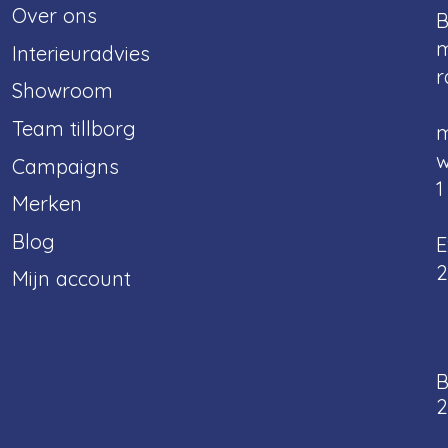
Over ons
B
m
Interieuradvies
r
Showroom
Team tillborg
m
w
Campaigns
1
Merken
Blog
E
2
Mijn account
B
2