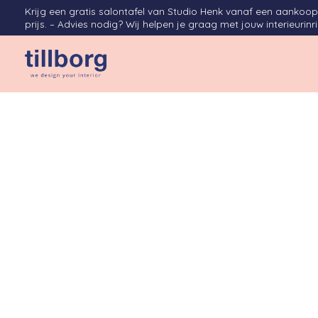
Krijg een gratis salontafel van Studio Henk vanaf een aanko
prijs. – Advies nodig? Wij helpen je graag met jouw interieurinr