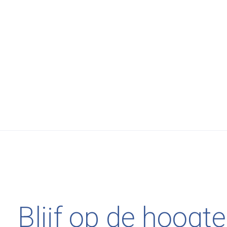
Ferm Living
Ferm
Desert Lounge Chair - Cashmere/Olive
Rico
€359,00
€2.
Blijf op de hoogte