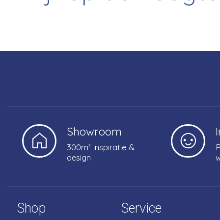
Showroom
300m² inspiratie &
P
design
w
Shop
Service