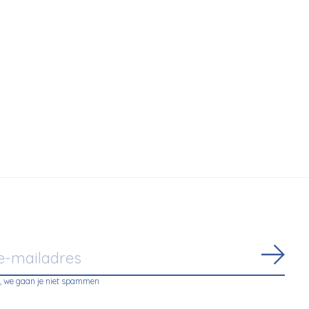
Serax
ge chair - Orsetto 01-1/Walnut
Lounge stoel Valerie 
Abon
, we gaan je niet spammen