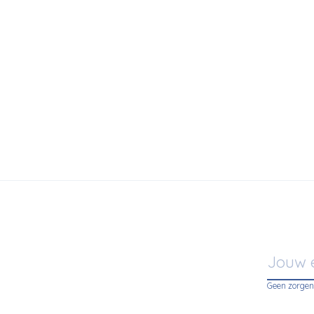
 Living
Prostoria
 Lounge Chair - Bouclé Off white
Polygon loun
299,00
€1.285,00
Geen zorgen