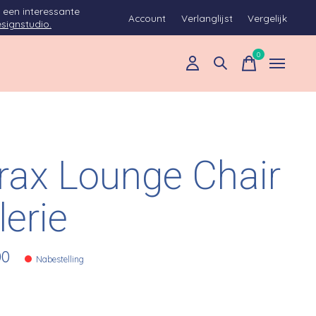
 een interessante
Account
Verlanglijst
Vergelijk
signstudio.
0
items
rax Lounge Chair
lerie
00
Nabestelling