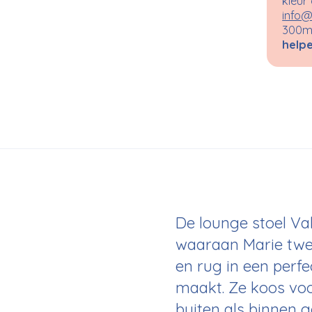
kleur
info@
300m²
helpe
De lounge stoel Val
waaraan Marie twee
en rug in een perfe
maakt. Ze koos voo
buiten als binnen 