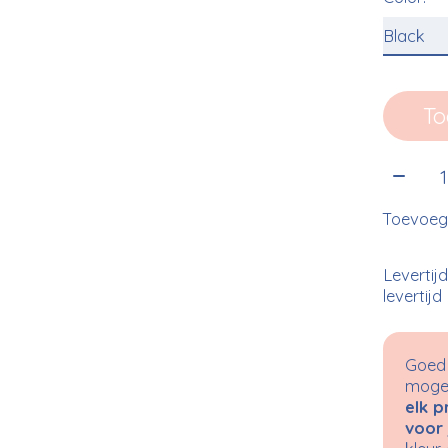
To
Aantal
Toevoege
Levertij
levertijd
Goed 
mogel
elk p
voor 