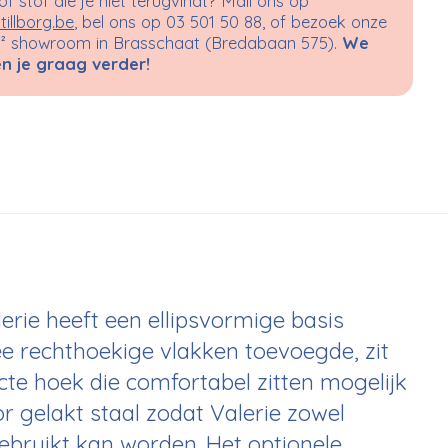
 of stof die je niet terugvindt? Mail ons op
tillborg.be
, bel ons op 03 501 50 88, of bezoek onze
 showroom in Brasschaat (Bredabaan 575).
We
n je graag verder!
erie heeft een ellipsvormige basis
 rechthoekige vlakken toevoegde, zit
cte hoek die comfortabel zitten mogelijk
r gelakt staal zodat Valerie zowel
gebruikt kan worden. Het optionele