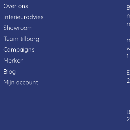
Over ons
B
m
Interieuradvies
r
Showroom
Team tillborg
m
w
Campaigns
1
Merken
Blog
E
2
Mijn account
B
2