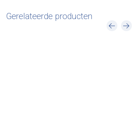
Gerelateerde producten
Carousel items
Artek
Artek
Artek
Marimekko Stool 60
Marimekko Stool 60
Marimekko Tabl
Seireeni - limited
Lokki - limited edition
Seireeni - limite
edition
edition
€361,00
€361,00
€820,00