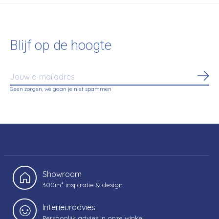
Blijf op de hoogte
Abo
Geen zorgen, we gaan je niet spammen
Showroom
300m² inspiratie & design
Interieuradvies
Persoonlijk advies in onze winkel