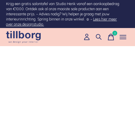
Krijg een gratis salontafel van Studio Henk vanaf een aankoopbedrag
van €1000. Ontdek ook al onze mooiste sale producten aan een
interessante prijs. – Advies nodig? Wij helpen je graag met jouw
interieurinrichting. Spring binnen in onze winkel. ☺ –
Lees hier meer
over onze designstudio.
0
items