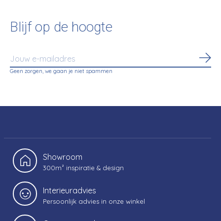
Blijf op de hoogte
Abo
Geen zorgen, we gaan je niet spammen
Showroom
300m² inspiratie & design
Interieuradvies
Persoonlijk advies in onze winkel