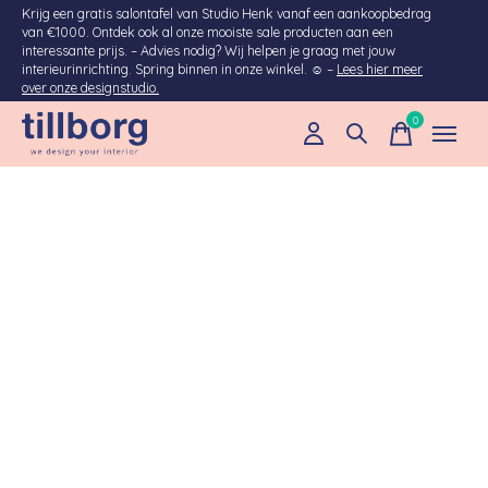
Krijg een gratis salontafel van Studio Henk vanaf een aankoopbedrag
van €1000. Ontdek ook al onze mooiste sale producten aan een
interessante prijs. – Advies nodig? Wij helpen je graag met jouw
interieurinrichting. Spring binnen in onze winkel. ☺ –
Lees hier meer
over onze designstudio.
0
items