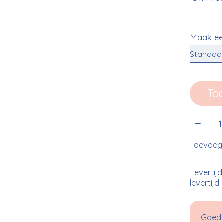
Maak ee
To
Aantal
Toevoege
Levertij
levertijd
Goed 