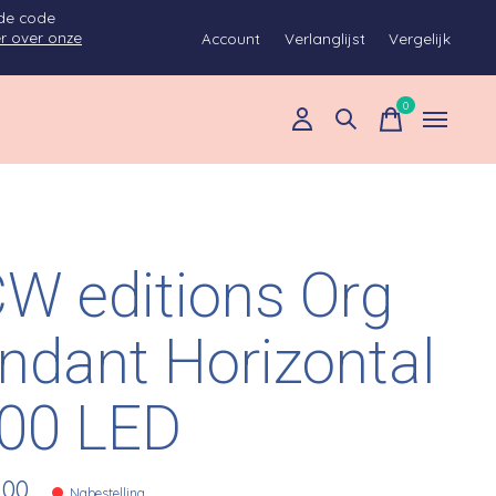
 de code
r over onze
Account
Verlanglijst
Vergelijk
0
items
W editions Org
ndant Horizontal
00 LED
,00
Nabestelling