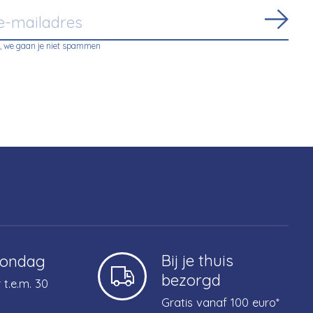
Abon
, we gaan je niet spammen
Bij je thuis
zondag
bezorgd
 t.e.m. 30
Gratis vanaf 100 euro*