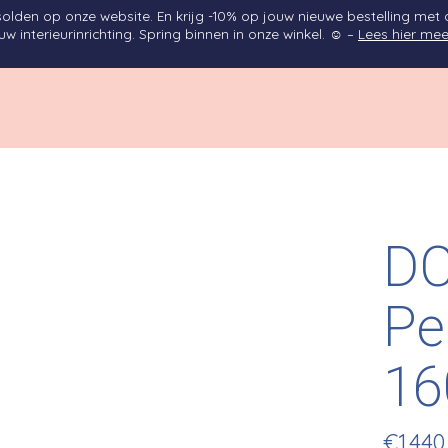
solden op onze website. En krijg -10% op jouw nieuwe bestelling met
 interieurinrichting. Spring binnen in onze winkel. ☺ –
Lees hier mee
DC
Pe
16
€1.440