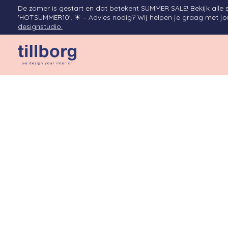
De zomer is gestart en dat betekent SUMMER SALE! Bekijk alle 
'HOTSUMMER10'. ☀︎ – Advies nodig? Wij helpen je graag met jouw
designstudio.