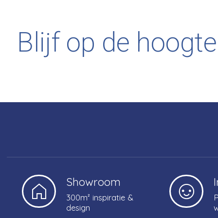
Blijf op de hoogte
Showroom
300m² inspiratie &
P
design
w