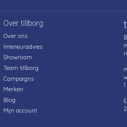
Over tillborg
Over ons
B
m
Interieuradvies
r
Showroom
Team tillborg
m
w
Campaigns
1
Merken
Blog
E
2
Mijn account