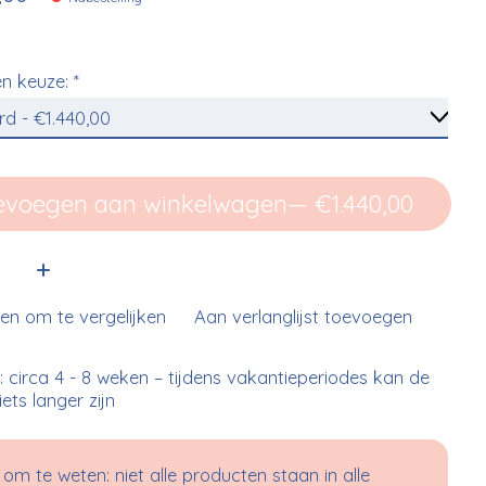
n keuze:
*
evoegen aan winkelwagen
— €1.440,00
:
n om te vergelijken
Aan verlanglijst toevoegen
d: circa 4 - 8 weken – tijdens vakantieperiodes kan de
 iets langer zijn
om te weten: niet alle producten staan in alle