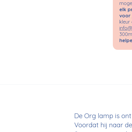
mogel
elk p
voor 
kleur
info@
300m²
helpe
De Org lamp is on
Voordat hij naar de