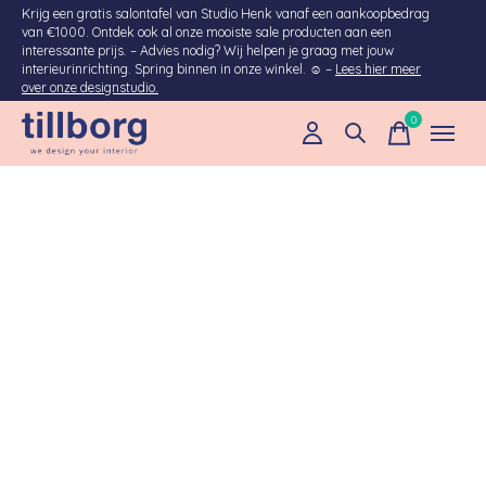
Krijg een gratis salontafel van Studio Henk vanaf een aankoopbedrag
van €1000. Ontdek ook al onze mooiste sale producten aan een
interessante prijs. – Advies nodig? Wij helpen je graag met jouw
interieurinrichting. Spring binnen in onze winkel. ☺ –
Lees hier meer
over onze designstudio.
0
items