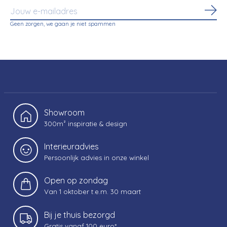
Abo
Geen zorgen, we gaan je niet spammen
Showroom
300m² inspiratie & design
Interieuradvies
Persoonlijk advies in onze winkel
Open op zondag
Van 1 oktober t.e.m. 30 maart
Bij je thuis bezorgd
Gratis vanaf 100 euro*