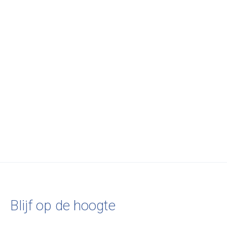
Carousel items
Fatboy
Fatboy
Paletti Set Medium
Paletti Set Small
€2.677,00
€1.998,00
Blijf op de hoogte