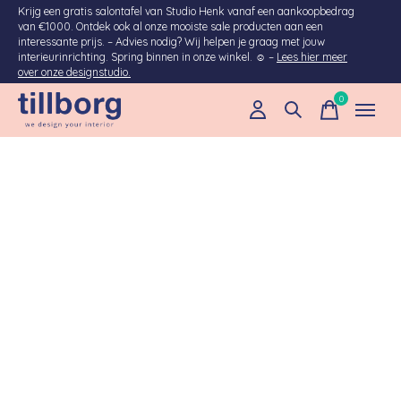
Krijg een gratis salontafel van Studio Henk vanaf een aankoopbedrag
van €1000. Ontdek ook al onze mooiste sale producten aan een
interessante prijs. – Advies nodig? Wij helpen je graag met jouw
interieurinrichting. Spring binnen in onze winkel. ☺ –
Lees hier meer
over onze designstudio.
0
items