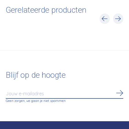
Gerelateerde producten
Carousel items
Blijf op de hoogte
Abo
Geen zorgen, we gaan je niet spammen