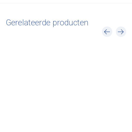
Gerelateerde producten
Carousel items
Louis Poulsen
Louis Poulsen
Panthella Staande
Panthella 320
Lamp - Wit Opaal
Tafellamp
Acryl
€395,00
€1.080,00