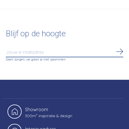
Blijf op de hoogte
Abo
Geen zorgen, we gaan je niet spammen
Showroom
300m² inspiratie & design
Interieuradvies