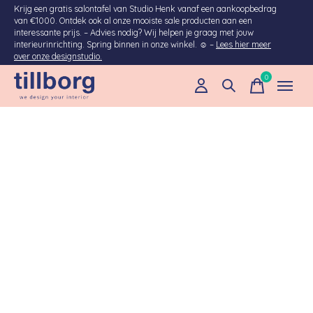
Krijg een gratis salontafel van Studio Henk vanaf een aankoopbedrag
van €1000. Ontdek ook al onze mooiste sale producten aan een
interessante prijs. – Advies nodig? Wij helpen je graag met jouw
interieurinrichting. Spring binnen in onze winkel. ☺ –
Lees hier meer
over onze designstudio.
0
items