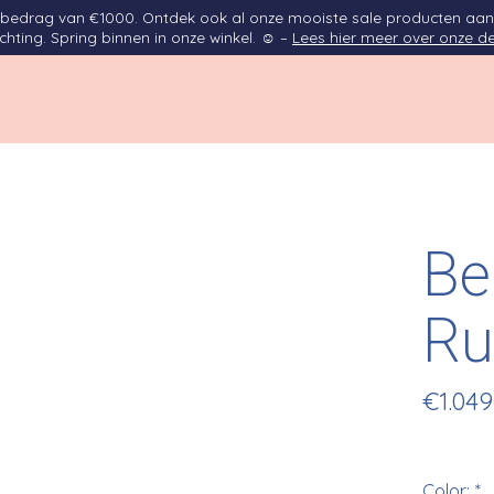
opbedrag van €1000. Ontdek ook al onze mooiste sale producten aan
ichting. Spring binnen in onze winkel. ☺ –
Lees hier meer over onze de
Be
Ru
€1.049
Color:
*