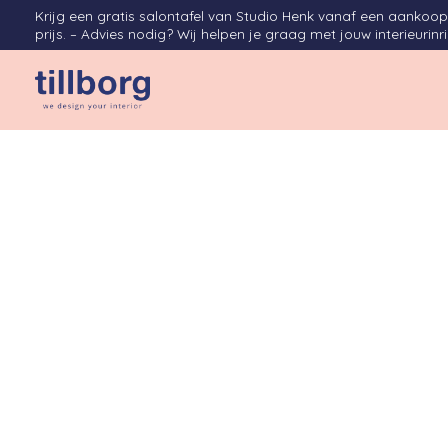
Krijg een gratis salontafel van Studio Henk vanaf een aanko
prijs. – Advies nodig? Wij helpen je graag met jouw interieurinr