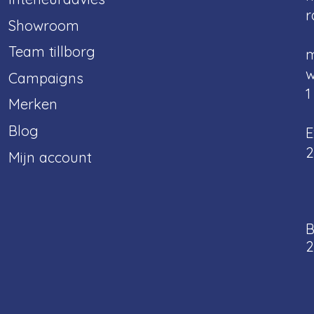
r
Showroom
Team tillborg
m
w
Campaigns
1
Merken
Blog
E
2
Mijn account
B
2