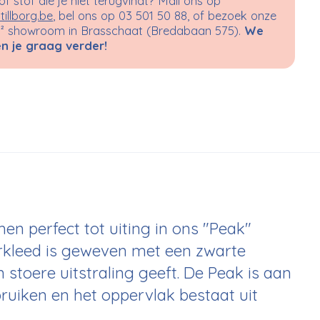
 of stof die je niet terugvindt? Mail ons op
tillborg.be
, bel ons op 03 501 50 88, of bezoek onze
 showroom in Brasschaat (Bredabaan 575).
We
n je graag verder!
en perfect tot uiting in ons "Peak"
oerkleed is geweven met een zwarte
n stoere uitstraling geeft. De Peak is aan
ruiken en het oppervlak bestaat uit