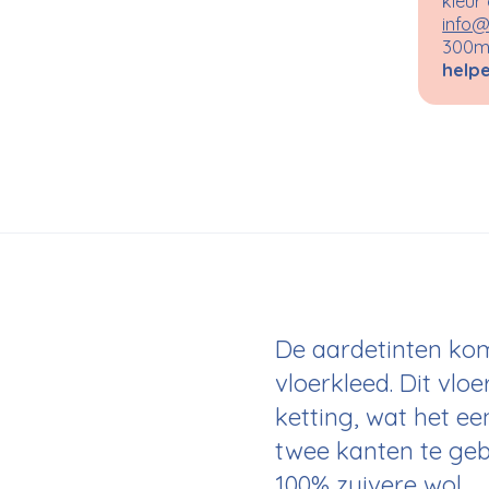
kleur
info@
300m²
helpe
De aardetinten kom
vloerkleed. Dit vl
ketting, wat het ee
twee kanten te geb
100% zuivere wol.