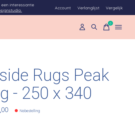
 een interessante
Account
Verlanglijst
Vergelijk
signstudio.
0
items
side Rugs Peak
g - 250 x 340
,00
Nabestelling