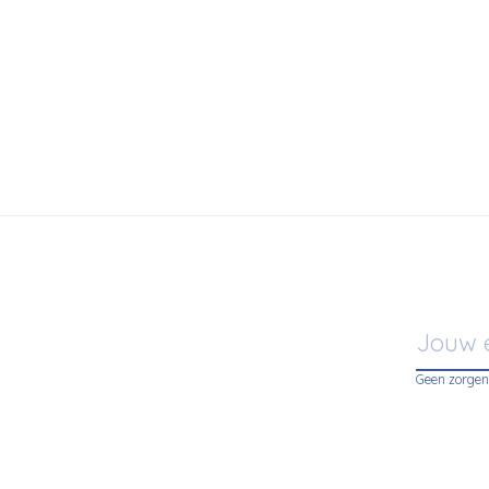
de Rugs
€499,00
k Rug - 170 x 230
Geen zorgen