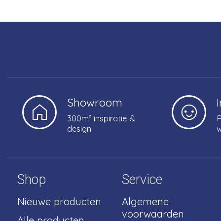
Showroom
300m² inspiratie &
P
design
w
Shop
Service
Nieuwe producten
Algemene
voorwaarden
Alle producten