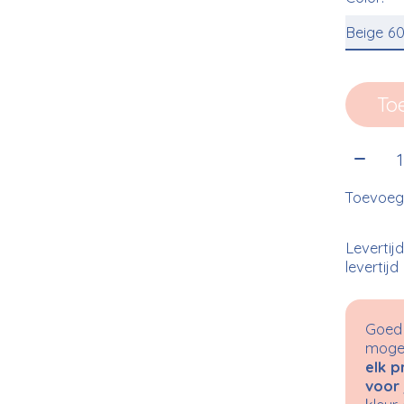
To
Aantal
Toevoege
Levertij
levertijd
Goed 
mogel
elk p
voor 