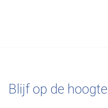
Beside Rugs
€729,00
Besi
Peak Rug - 200 x 290
Pea
Blijf op de hoogte