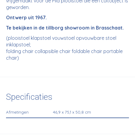
vrijgemaakt voor de Plia plooistoel die een cultobject is
geworden.
Ontwerp uit 1967.
Te bekijken in de tillborg showroom in Brasschaat.
(plooistoel klapstoel vouwstoel opvouwbare stoel
inklapstoel;
folding chair collapsible chair foldable chair portable
chair)
Specificaties
Afmetingen
46,9 x 75,1 x 50,8 cm