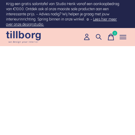
Krijg een gratis salontafel van Studio Henk vanaf een aankoopbedrag
van €1000. Ontdek ook al onze mooiste sale producten aan een
interessante prijs. – Advies nodig? Wij helpen je graag met jouw
interieurinrichting. Spring binnen in onze winkel. ☺ –
Lees hier meer
over onze designstudio.
0
items