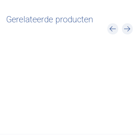
Gerelateerde producten
Carousel items
Anonima Castelli
Anonima Castelli
Anonima Castelli
Plia Cané
Plia - Chrome Base
Plia - Black Bas
€700,00
€360,00
€360,00