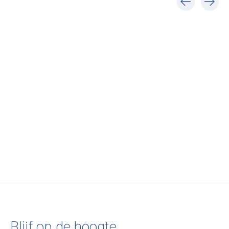
Carousel items
Audo Copenhagen
New Works
Moebe
Gridy Fungi Shelf,
Tana Wall Shelf
Gallery Shelf 7
Large
€210,00
€105,00
€155,00
Blijf op de hoogte