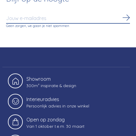
Abo
Geen zorgen, we gaan je niet spammen
Showroom
300m² inspiratie & design
Interieuradvies
Persoonlijk advies in onze winkel
Open op zondag
Van 1 oktober t.e.m. 30 maart