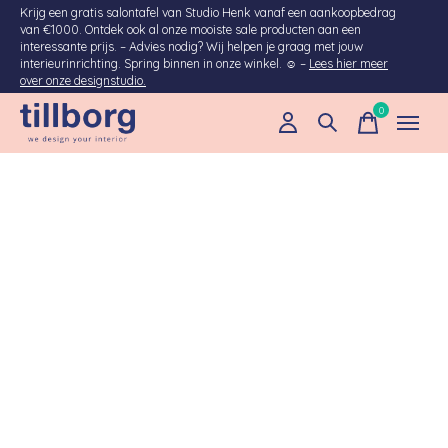
Krijg een gratis salontafel van Studio Henk vanaf een aankoopbedrag
van €1000. Ontdek ook al onze mooiste sale producten aan een
interessante prijs. – Advies nodig? Wij helpen je graag met jouw
interieurinrichting. Spring binnen in onze winkel. ☺ –
Lees hier meer
over onze designstudio.
0
items