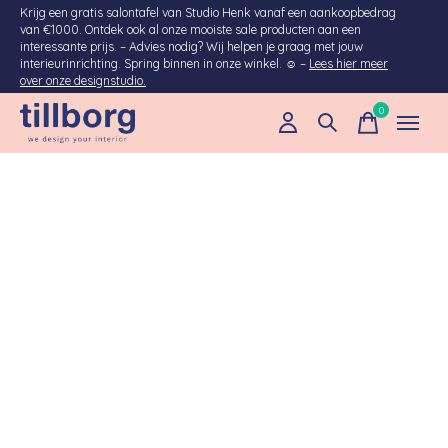
Krijg een gratis salontafel van Studio Henk vanaf een aankoopbedrag
van €1000. Ontdek ook al onze mooiste sale producten aan een
interessante prijs. – Advies nodig? Wij helpen je graag met jouw
interieurinrichting. Spring binnen in onze winkel. ☺ –
Lees hier meer
over onze designstudio.
0
items