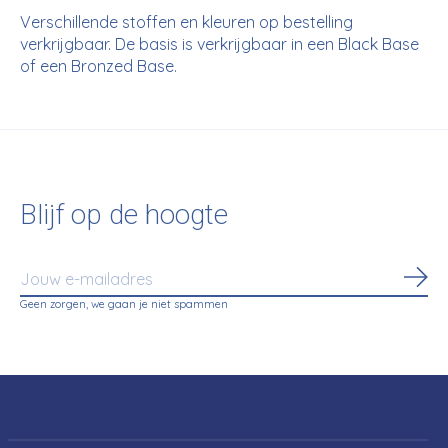
Verschillende stoffen en kleuren op bestelling
verkrijgbaar. De basis is verkrijgbaar in een Black Base
of een Bronzed Base.
Blijf op de hoogte
Abo
Geen zorgen, we gaan je niet spammen