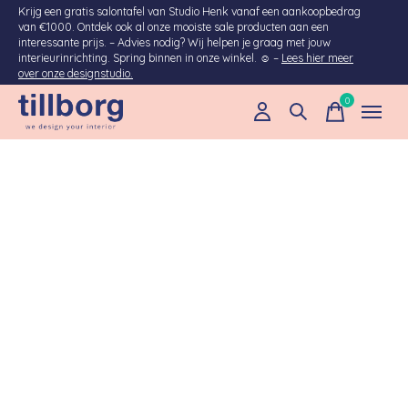
Krijg een gratis salontafel van Studio Henk vanaf een aankoopbedrag
van €1000. Ontdek ook al onze mooiste sale producten aan een
interessante prijs. – Advies nodig? Wij helpen je graag met jouw
interieurinrichting. Spring binnen in onze winkel. ☺ –
Lees hier meer
over onze designstudio.
0
items