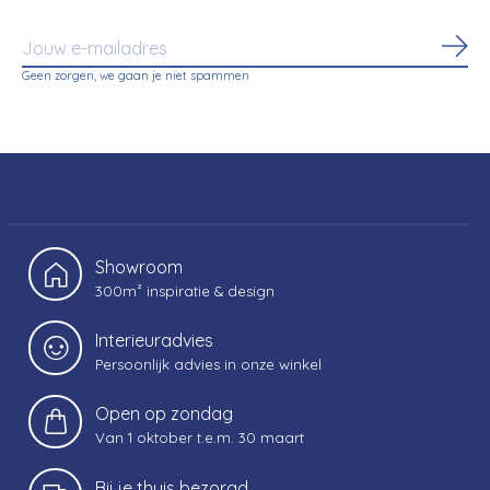
Abo
Geen zorgen, we gaan je niet spammen
Showroom
300m² inspiratie & design
Interieuradvies
Persoonlijk advies in onze winkel
Open op zondag
Van 1 oktober t.e.m. 30 maart
Bij je thuis bezorgd