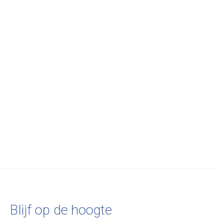
Asplund
&Tradition
Valerie Objects
Palais Royal Dining
Ville Dining Table
Alu Dining Tabl
Table Solid oak
AV25 - 150 x 90 cm
€2.100,00
130cm
€1.373,00
€4.937,00
Blijf op de hoogte