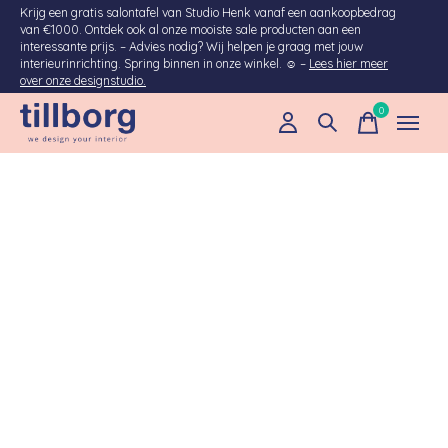
Krijg een gratis salontafel van Studio Henk vanaf een aankoopbedrag
van €1000. Ontdek ook al onze mooiste sale producten aan een
interessante prijs. – Advies nodig? Wij helpen je graag met jouw
interieurinrichting. Spring binnen in onze winkel. ☺ –
Lees hier meer
over onze designstudio.
0
items