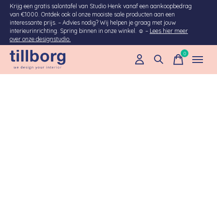
Krijg een gratis salontafel van Studio Henk vanaf een aankoopbedrag
van €1000. Ontdek ook al onze mooiste sale producten aan een
interessante prijs. – Advies nodig? Wij helpen je graag met jouw
interieurinrichting. Spring binnen in onze winkel. ☺ –
Lees hier meer
over onze designstudio.
0
items