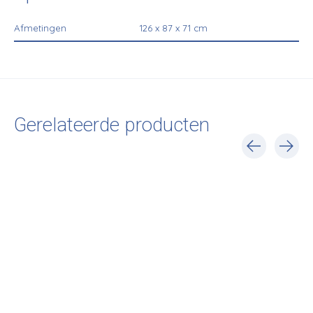
Afmetingen
126 x 87 x 71 cm
Gerelateerde producten
Carousel items
Fatboy
Fatboy
Fatboy