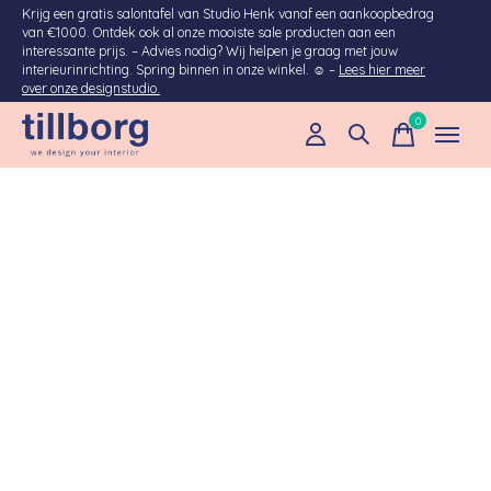
Krijg een gratis salontafel van Studio Henk vanaf een aankoopbedrag
van €1000. Ontdek ook al onze mooiste sale producten aan een
interessante prijs. – Advies nodig? Wij helpen je graag met jouw
interieurinrichting. Spring binnen in onze winkel. ☺ –
Lees hier meer
over onze designstudio.
0
items