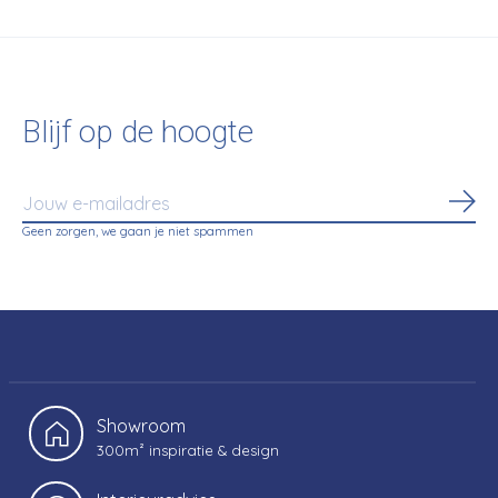
Blijf op de hoogte
Abo
Geen zorgen, we gaan je niet spammen
Showroom
300m² inspiratie & design