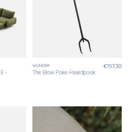
WÜNDER
€157,30
E -
The Blow Poke Haardpook