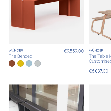
WÜNDER
€9.559,00
WÜNDER
The Bended
The Table 
Customised
Color:
Koperbruin (RAL8004)
Geel (RAL1018)
*
— Koperbruin (RAL8004)
Pastelblauw (RAL5024)
Lichtgrijs (RAL7044)
€6.897,00