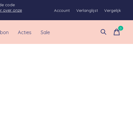
 de code
r over onze
Account
Verlanglijst
Vergelijk
0
items
bon
Acties
Sale