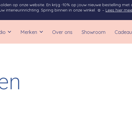
solden op onze website. En krijg -10% op jouw nieuwe bestelling met
 interieurinrichting. Spring binnen in onze winkel. ☺ –
Lees hier mee
dio
Merken
Over ons
Showroom
Cadeau
ten