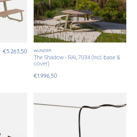
€5.263,50
WÜNDER
The Shadow - RAL7034 (Incl. base &
cover)
€1.996,50