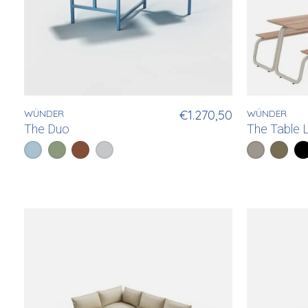
WÜNDER
€1.270,50
WÜNDER
The Duo
The Table 
Color:
Pastelblauw
Bleekgroen
*
— Pastelblauw
Koperbruin
Lichtgrijs
Color:
Lichtgrijs
Geelgr
*
— Lich
Zw