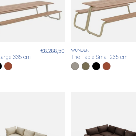
€8.288,50
WÜNDER
Large 335 cm
The Table Small 235 cm
ijs
tgrijs
art
Koperbruin
Color:
Lichtgrijs
Geelgrijs
*
— Lichtgrijs
Zwart
Koperbruin