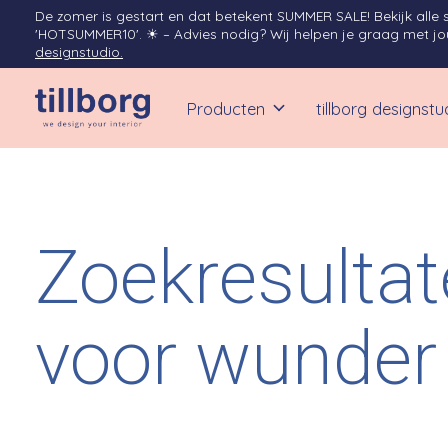
De zomer is gestart en dat betekent SUMMER SALE! Bekijk alle 
'HOTSUMMER10'. ☀︎ – Advies nodig? Wij helpen je graag met jouw
designstudio.
Producten
tillborg designstu
Zoekresulta
voor wunder