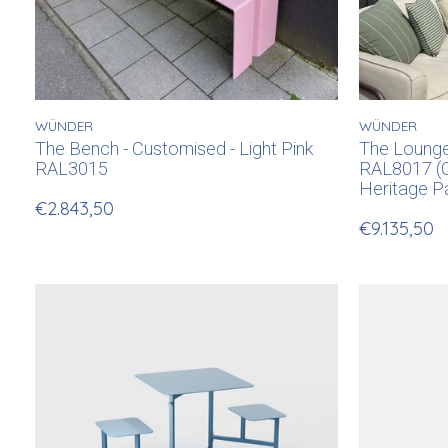
WÜNDER
WÜNDER
The Bench - Customised - Light Pink
The Lounge 
RAL3015
RAL8017 (C
Heritage P
€2.843,50
€9.135,50