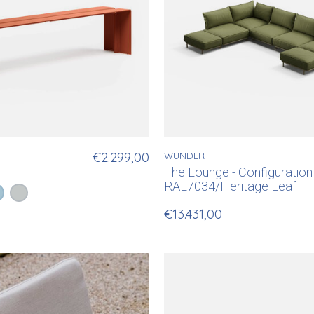
€2.299,00
WÜNDER
The Lounge - Configuration 
RAL7034/Heritage Leaf
n (RAL8004)
RAL1018)
erbruin (RAL8004)
stelblauw (RAL5024)
Lichtgrijs (RAL7044)
€13.431,00