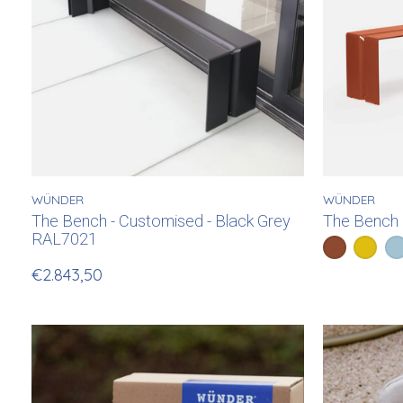
WÜNDER
WÜNDER
The Bench - Customised - Black Grey
The Bench
RAL7021
Color:
Koperbrui
Geel (
*
— Kop
Pa
€2.843,50