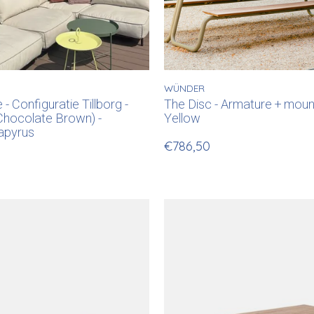
WÜNDER
- Configuratie Tillborg -
The Disc - Armature + mount
hocolate Brown) -
Yellow
apyrus
€786,50