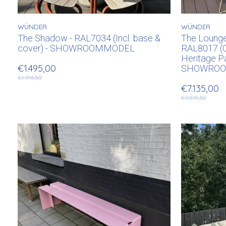
WÜNDER
WÜNDER
The Shadow - RAL7034 (Incl. base &
The Lounge 
cover) - SHOWROOMMODEL
RAL8017 (C
Heritage P
SHOWRO
€1.495,00
€1.996,50
€7.135,00
€9.515,50