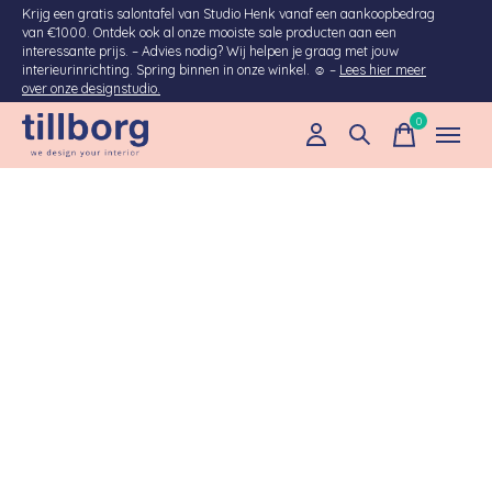
Krijg een gratis salontafel van Studio Henk vanaf een aankoopbedrag
van €1000. Ontdek ook al onze mooiste sale producten aan een
interessante prijs. – Advies nodig? Wij helpen je graag met jouw
interieurinrichting. Spring binnen in onze winkel. ☺ –
Lees hier meer
over onze designstudio.
0
items