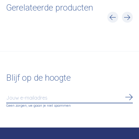
Gerelateerde producten
Carousel items
Blijf op de hoogte
Abo
Geen zorgen, we gaan je niet spammen