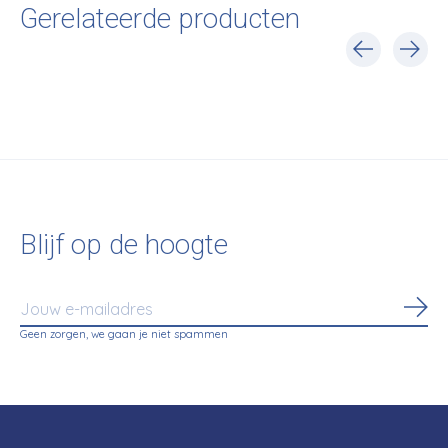
Gerelateerde producten
Carousel items
Blijf op de hoogte
Abo
Geen zorgen, we gaan je niet spammen