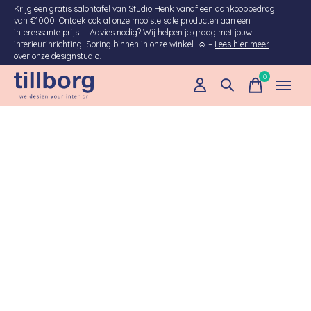
Krijg een gratis salontafel van Studio Henk vanaf een aankoopbedrag
van €1000. Ontdek ook al onze mooiste sale producten aan een
interessante prijs. – Advies nodig? Wij helpen je graag met jouw
interieurinrichting. Spring binnen in onze winkel. ☺ –
Lees hier meer
over onze designstudio.
0
items