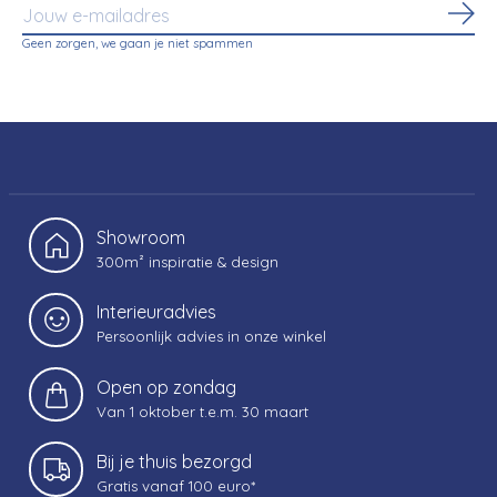
Abo
Geen zorgen, we gaan je niet spammen
Showroom
300m² inspiratie & design
Interieuradvies
Persoonlijk advies in onze winkel
Open op zondag
Van 1 oktober t.e.m. 30 maart
Bij je thuis bezorgd
Gratis vanaf 100 euro*