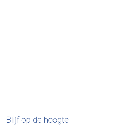
Lucie Kaas
Lucie Kaas
Baby bear | American
Papa bear | American
Walnut
Walnut
€74,00
€144,00
Blijf op de hoogte