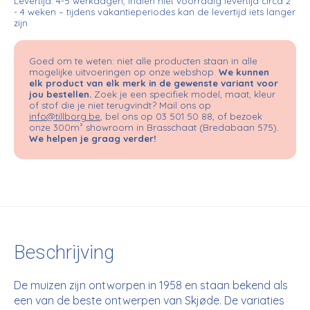
Levertijd: 4-5 werkdagen, indien niet voorradig levertijd circa 2
- 4 weken – tijdens vakantieperiodes kan de levertijd iets langer
zijn
Goed om te weten: niet alle producten staan in alle
mogelijke uitvoeringen op onze webshop.
We kunnen
elk product van elk merk in de gewenste variant voor
jou bestellen.
Zoek je een specifiek model, maat, kleur
of stof die je niet terugvindt? Mail ons op
info@tillborg.be
, bel ons op 03 501 50 88, of bezoek
onze 300m² showroom in Brasschaat (Bredabaan 575).
We helpen je graag verder!
Beschrijving
De muizen zijn ontworpen in 1958 en staan ​​bekend als
een van de beste ontwerpen van Skjøde. De variaties