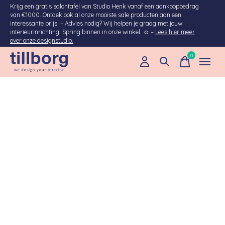
Krijg een gratis salontafel van Studio Henk vanaf een aankoopbedrag
van €1000. Ontdek ook al onze mooiste sale producten aan een
interessante prijs. – Advies nodig? Wij helpen je graag met jouw
interieurinrichting. Spring binnen in onze winkel. ☺ –
Lees hier meer
over onze designstudio.
0
items