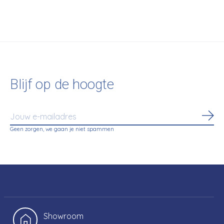
€705,00
Blijf op de hoogte
Abo
Geen zorgen, we gaan je niet spammen
Showroom