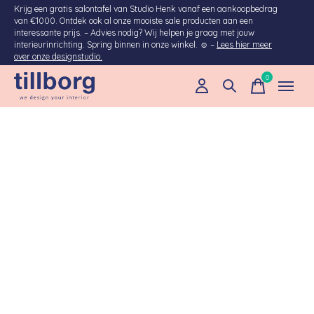
Krijg een gratis salontafel van Studio Henk vanaf een aankoopbedrag
van €1000. Ontdek ook al onze mooiste sale producten aan een
interessante prijs. – Advies nodig? Wij helpen je graag met jouw
interieurinrichting. Spring binnen in onze winkel. ☺ –
Lees hier meer
over onze designstudio.
0
items