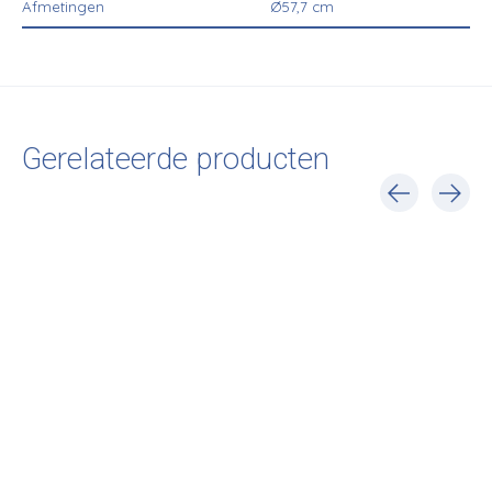
Afmetingen
Ø57,7 cm
Gerelateerde producten
Carousel items
Vitra
Vitra
Vitra
Asterisk Wall Clock
Ball Wall Clock
Turbine Clock - 
Clock
€335,00
€355,00