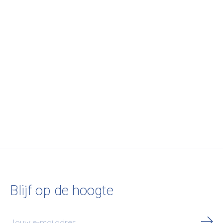
Heymat
Heymat
Heymat
Strå Doormat
Sjø Doormat
Sand Doormat
€230,00
€230,00
€230,00
Blijf op de hoogte