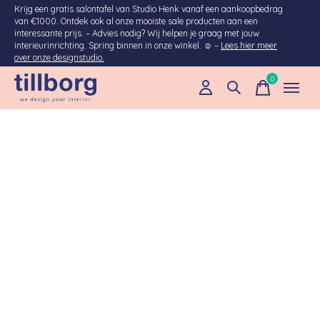
Krijg een gratis salontafel van Studio Henk vanaf een aankoopbedrag
van €1000. Ontdek ook al onze mooiste sale producten aan een
interessante prijs. – Advies nodig? Wij helpen je graag met jouw
interieurinrichting. Spring binnen in onze winkel. ☺ –
Lees hier meer
over onze designstudio.
0
items