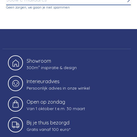
Abo
Geen zorgen, we gaan je niet spammen
Showroom
300m² inspiratie & design
Interieuradvies
Persoonlijk advies in onze winkel
Open op zondag
Van 1 oktober t.e.m. 30 maart
Bij je thuis bezorgd
Gratis vanaf 100 euro*