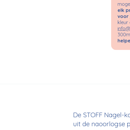
mogel
elk p
voor 
kleur
info@
300m²
helpe
De STOFF Nagel-kan
uit de naoorlogse 