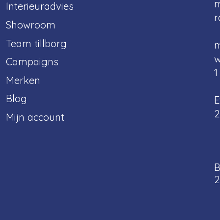
m
Interieuradvies
r
Showroom
Team tillborg
m
w
Campaigns
1
Merken
Blog
E
2
Mijn account
B
2