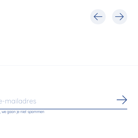
Abon
, we gaan je niet spammen