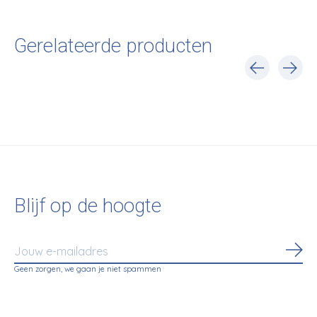
Gerelateerde producten
Carousel items
Blijf op de hoogte
Abo
Geen zorgen, we gaan je niet spammen