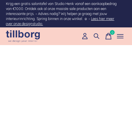
Krijg een gratis salontafel van Studio Henk vanaf een aankoopbedrag
van €1000. Ontdek ook al onze mooiste sale producten aan een
interessante prijs. – Advies nodig? Wij helpen je graag met jouw
interieurinrichting. Spring binnen in onze winkel. ☺ –
Lees hier meer
over onze designstudio.
0
items