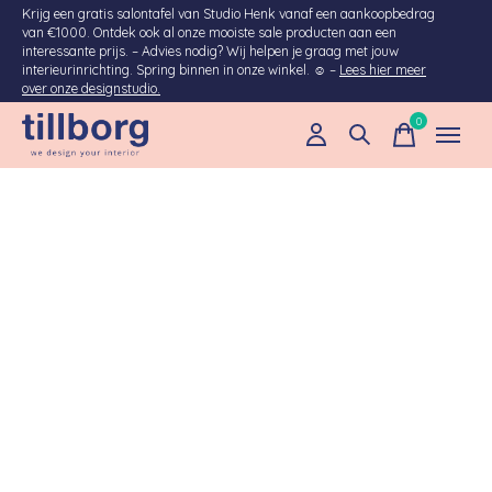
Krijg een gratis salontafel van Studio Henk vanaf een aankoopbedrag
van €1000. Ontdek ook al onze mooiste sale producten aan een
interessante prijs. – Advies nodig? Wij helpen je graag met jouw
interieurinrichting. Spring binnen in onze winkel. ☺ –
Lees hier meer
over onze designstudio.
0
items