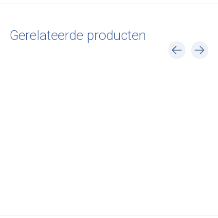
Gerelateerde producten
Carousel items
New Works
Tana Wall Shelf
€210,00