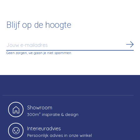
Blijf op de hoogte
Abo
Geen zorgen, we gaan je niet spammen
Showroom
300m² inspiratie & design
Interieuradvies
Persoonlijk advies in onze winkel