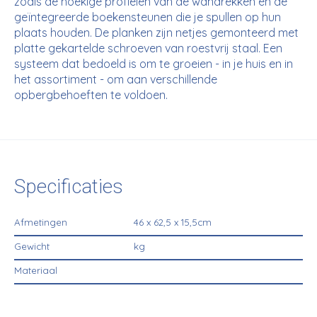
zoals de hoekige profielen van de wandrekken en de
geïntegreerde boekensteunen die je spullen op hun
plaats houden. De planken zijn netjes gemonteerd met
platte gekartelde schroeven van roestvrij staal. Een
systeem dat bedoeld is om te groeien - in je huis en in
het assortiment - om aan verschillende
opbergbehoeften te voldoen.
Specificaties
Afmetingen
46 x 62,5 x 15,5cm
Gewicht
kg
Materiaal