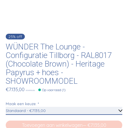
25% off
WÜNDER The Lounge -
Configuratie Tillborg - RAL8017
(Chocolate Brown) - Heritage
Papyrus + hoes -
SHOWROOMMODEL
€7.135,00
Op voorraad (1)
€9.515,50
Maak een keuze:
*
Toevoegen aan winkelwagen
— €7.135,00