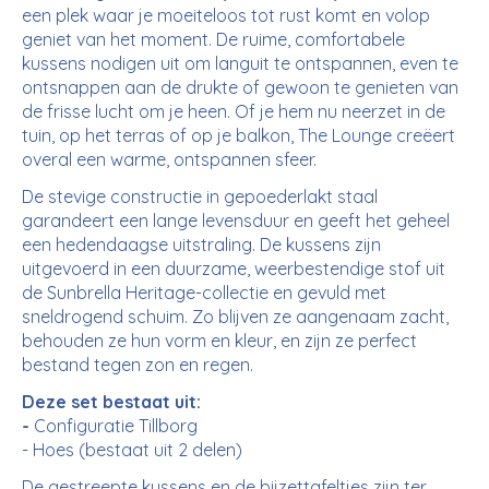
een plek waar je moeiteloos tot rust komt en volop
geniet van het moment. De ruime, comfortabele
kussens nodigen uit om languit te ontspannen, even te
ontsnappen aan de drukte of gewoon te genieten van
de frisse lucht om je heen. Of je hem nu neerzet in de
tuin, op het terras of op je balkon, The Lounge creëert
overal een warme, ontspannen sfeer.
De stevige constructie in gepoederlakt staal
garandeert een lange levensduur en geeft het geheel
een hedendaagse uitstraling. De kussens zijn
uitgevoerd in een duurzame, weerbestendige stof uit
de Sunbrella Heritage-collectie en gevuld met
sneldrogend schuim. Zo blijven ze aangenaam zacht,
behouden ze hun vorm en kleur, en zijn ze perfect
bestand tegen zon en regen.
Deze set bestaat uit:
-
Configuratie Tillborg
- Hoes (bestaat uit 2 delen)
De gestreepte kussens en de bijzettafeltjes zijn ter