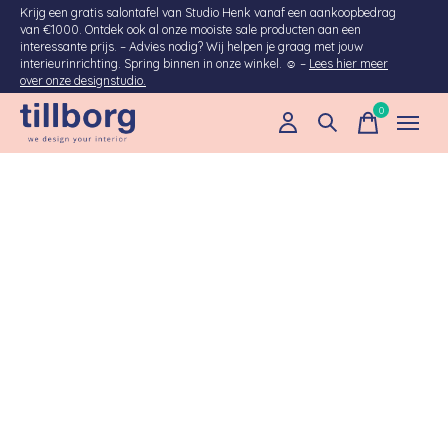
Krijg een gratis salontafel van Studio Henk vanaf een aankoopbedrag
van €1000. Ontdek ook al onze mooiste sale producten aan een
interessante prijs. – Advies nodig? Wij helpen je graag met jouw
interieurinrichting. Spring binnen in onze winkel. ☺ –
Lees hier meer
over onze designstudio.
0
items