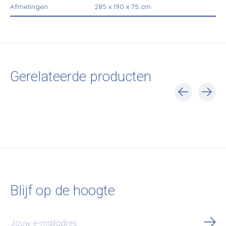
Afmetingen
285 x 190 x 75 cm
Gerelateerde producten
Carousel items
Blijf op de hoogte
Abo