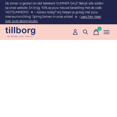
De zomer is gestart en dat betekent SUMMER SALE! Bekijk alle solden
op onze website. En krijg -10% op jouw nieuwe bestelling met de code
'HOTSUMMER10'. ☀︎ – Advies nodig? Wij helpen je graag met jouw
interieurinrichting. Spring binnen in onze winkel. ☺ –
Lees hier meer
over onze designstudio.
0
items