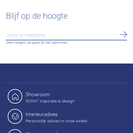
Blijf op de hoogte
Abo
Geen zorgen, we gaan je niet spammen
Showroom
300m² inspiratie & design
Interieuradvies
Persoonlijk advies in onze winkel