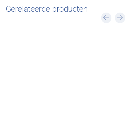
Gerelateerde producten
Carousel items
Ligne Roset
Ligne Roset
Ligne Roset
Togo 1-zit fauteuil -
Mini kids Togo
Togo 2-zitsban
Kyoto Gold
fauteuil - Joy
armleuning - C
€3.903,00
€870,00
€5.681,00