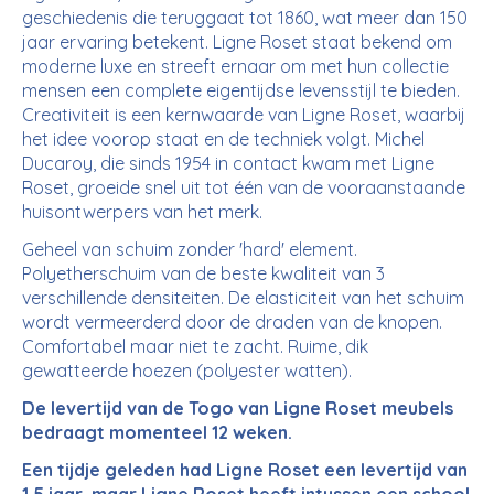
geschiedenis die teruggaat tot 1860, wat meer dan 150
jaar ervaring betekent. Ligne Roset staat bekend om
moderne luxe en streeft ernaar om met hun collectie
mensen een complete eigentijdse levensstijl te bieden.
Creativiteit is een kernwaarde van Ligne Roset, waarbij
het idee voorop staat en de techniek volgt. Michel
Ducaroy, die sinds 1954 in contact kwam met Ligne
Roset, groeide snel uit tot één van de vooraanstaande
huisontwerpers van het merk.
Geheel van schuim zonder 'hard' element.
Polyetherschuim van de beste kwaliteit van 3
verschillende densiteiten. De elasticiteit van het schuim
wordt vermeerderd door de draden van de knopen.
Comfortabel maar niet te zacht. Ruime, dik
gewatteerde hoezen (polyester watten).
De levertijd van de Togo van Ligne Roset meubels
bedraagt momenteel
12 weken.
Een tijdje geleden had Ligne Roset een levertijd van
1,5 jaar, maar Ligne Roset heeft intussen een school