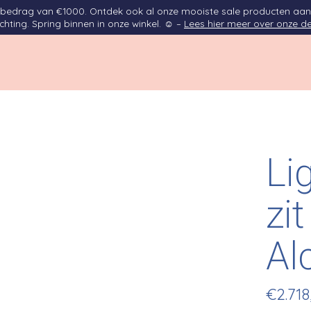
opbedrag van €1000. Ontdek ook al onze mooiste sale producten aan
ichting. Spring binnen in onze winkel. ☺ –
Lees hier meer over onze de
Li
zit
Al
€2.718