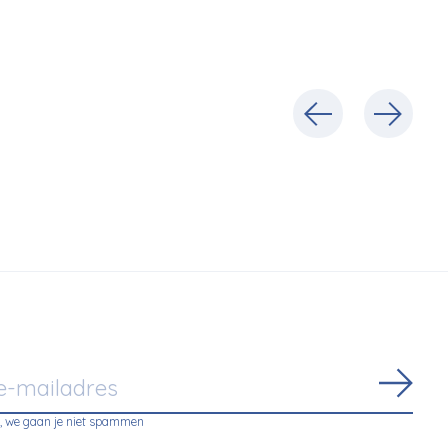
Abon
, we gaan je niet spammen