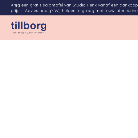
Krijg een gratis salontafel van Studio Henk vanaf een aanko
prijs. – Advies nodig? Wij helpen je graag met jouw interieurinr