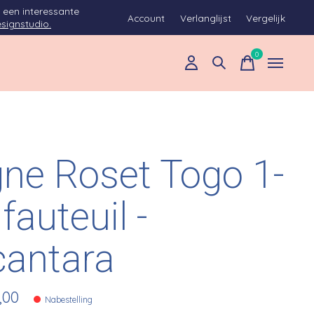
 een interessante
Account
Verlanglijst
Vergelijk
signstudio.
0
items
gne Roset Togo 1-
 fauteuil -
cantara
,00
Nabestelling