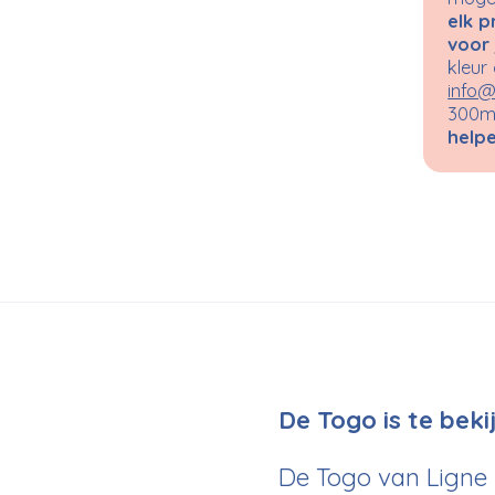
elk p
voor 
kleur
info@
300m²
helpe
De Togo is te bek
De Togo van Ligne 