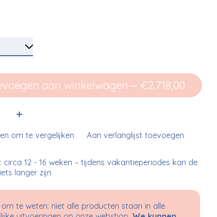
evoegen aan winkelwagen
— €2.718,00
:
n om te vergelijken
Aan verlanglijst toevoegen
d: circa 12 - 16 weken – tijdens vakantieperiodes kan de
 iets langer zijn
om te weten: niet alle producten staan in alle
ijke uitvoeringen op onze webshop.
We kunnen