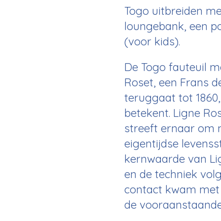
Togo uitbreiden me
loungebank, een po
(voor kids).
De Togo fauteuil ma
Roset, een Frans d
teruggaat tot 1860
betekent. Ligne Ro
streeft ernaar om 
eigentijdse levenssti
kernwaarde van Lig
en de techniek volg
contact kwam met L
de vooraanstaande