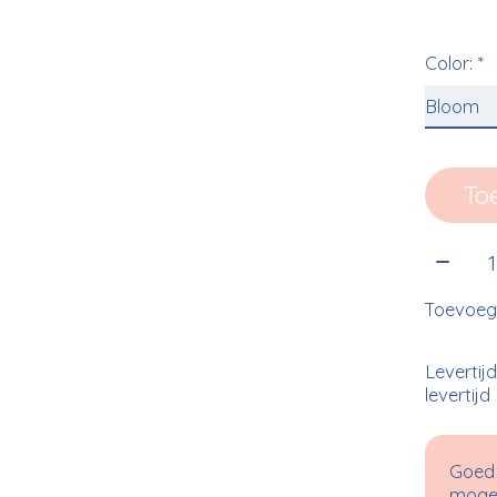
Color:
*
To
Aantal
Toevoege
Levertij
levertijd
Goed 
mogel