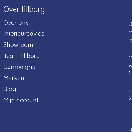
Over tillborg
Over ons
B
m
Interieuradvies
r
Showroom
Team tillborg
m
w
Campaigns
1
Merken
Blog
E
2
Mijn account
B