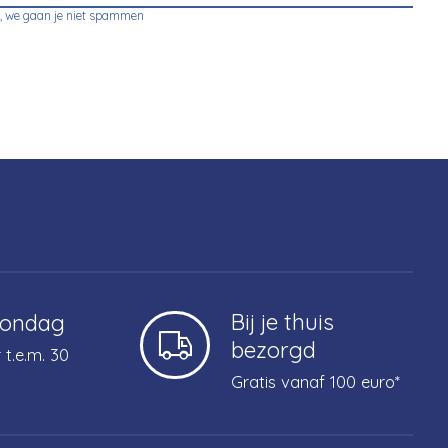
, we gaan je niet spammen
Bij je thuis
zondag
bezorgd
 t.e.m. 30
Gratis vanaf 100 euro*