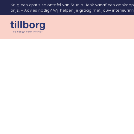
Krijg een gratis salontafel van Studio Henk vanaf een aanko
prijs. – Advies nodig? Wij helpen je graag met jouw interieurinr