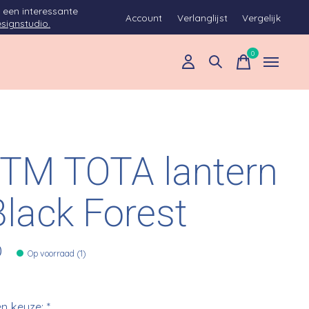
 een interessante
Account
Verlanglijst
Vergelijk
signstudio.
0
items
TM TOTA lantern
Black Forest
0
Op voorraad (1)
n keuze:
*