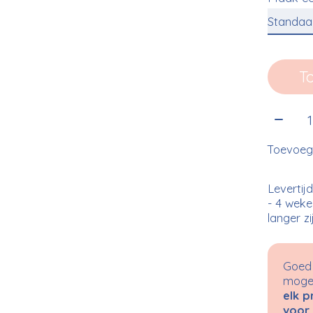
T
Aantal
Toevoege
Levertijd
- 4 weke
langer zi
Goed 
mogel
elk p
voor 