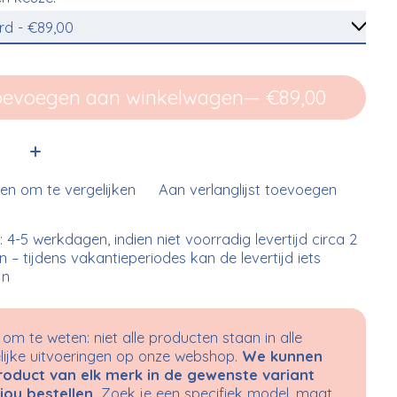
oevoegen aan winkelwagen
— €89,00
:
n om te vergelijken
Aan verlanglijst toevoegen
: 4-5 werkdagen, indien niet voorradig levertijd circa 2
n – tijdens vakantieperiodes kan de levertijd iets
jn
om te weten: niet alle producten staan in alle
ijke uitvoeringen op onze webshop.
We kunnen
roduct van elk merk in de gewenste variant
jou bestellen.
Zoek je een specifiek model, maat,