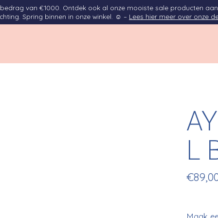
opbedrag van €1000. Ontdek ook al onze mooiste sale producten aan
ichting. Spring binnen in onze winkel. ☺ –
Lees hier meer over onze de
AY
L 
€89,0
Maak ee