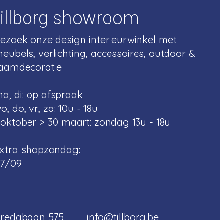
tillborg showroom
ezoek onze design interieurwinkel met
eubels, verlichting, accessoires, outdoor &
aamdecoratie
a, di: op afspraak
o, do, vr, za: 10u - 18u
 oktober > 30 maart: zondag 13u - 18u
xtra shopzondag:
7/09
redabaan 575
info@tillborg.be