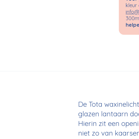
kleur
info@
300m²
helpe
De Tota waxinelic
glazen lantaarn doo
Hierin zit een ope
niet zo van kaarse