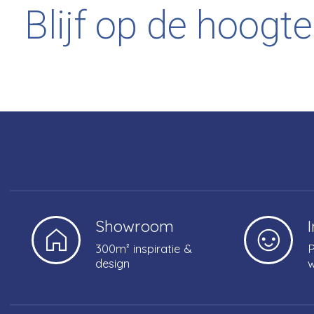
Blijf op de hoogte
Showroom
300m² inspiratie &
P
design
w