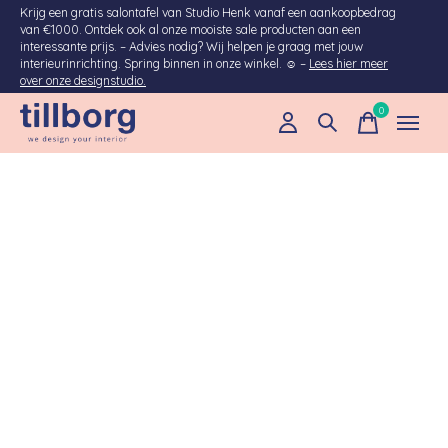
Krijg een gratis salontafel van Studio Henk vanaf een aankoopbedrag
van €1000. Ontdek ook al onze mooiste sale producten aan een
interessante prijs. – Advies nodig? Wij helpen je graag met jouw
interieurinrichting. Spring binnen in onze winkel. ☺ –
Lees hier meer
over onze designstudio.
0
items