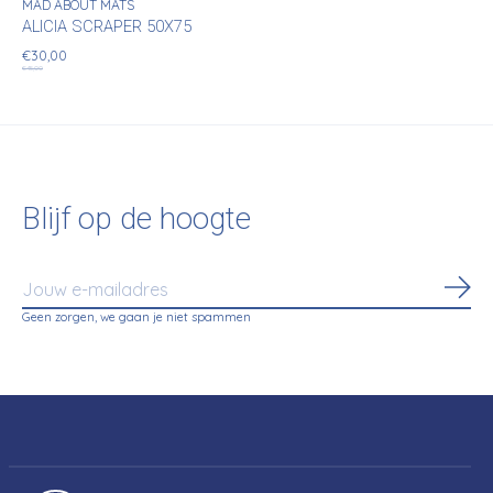
MAD ABOUT MATS
ALICIA SCRAPER 50X75
€30,00
€45,00
Blijf op de hoogte
Abo
Geen zorgen, we gaan je niet spammen