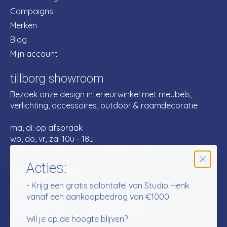
Campaigns
Merken
Blog
Mijn account
tillborg showroom
Bezoek onze design interieurwinkel met meubels,
verlichting, accessoires, outdoor & raamdecoratie
ma, di: op afspraak
wo, do, vr, za: 10u - 18u
1 oktober > 30 maart: zondag 13u - 18u
Acties:
Extra shopzondag:
27/09
- Krijg een gratis salontafel van Studio Henk
vanaf een aankoopbedrag van €1000
Bredabaan 575
info@tillborg.be
2930 Brasschaat
+32 3 501 50 88
Wil je op de hoogte blijven?