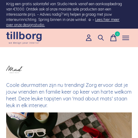
Krijg een gratis salontafel van Studio Henk vanaf een aankoopbedrag
van €1000. Ontdek ook al onze mooiste sale producten aan een
interessante prijs. – Advies nodig? Wij helpen je graag met jouw
interieurinrichting. Spring binnen in onze winkel. ☺ –
Lees hier meer
over onze designstudio.
0
items
MAD ABOUT MATS
Coole deurmatten zijn nu trending! Zorg ervoor dat je
jouw vrienden en familie keer op keer van harte welkom
heet. Deze leuke tapijten van 'mad about mats' staan
leuk in elk interieur.