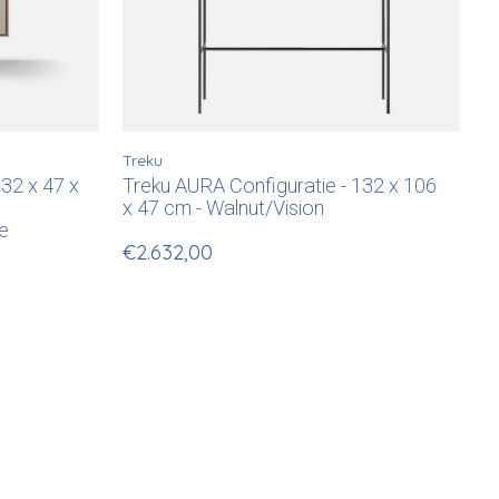
Treku
132 x 47 x
Treku AURA Configuratie - 132 x 106
x 47 cm - Walnut/Vision
e
€2.632,00