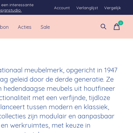
 een interessante
Account
Verlanglijst
Vergelijk
signstudio.
0
items
bon
Acties
Sale
nationaal meubelmerk, opgericht in 1947
ag geleid door de derde generatie. Ze
 in hedendaagse meubels uit houtfineer
ionaliteit met een verfijnde, tijdloze
anceert tussen modern en klassiek,
 collecties zijn modulair en aanpasbaar
 en werkruimtes, met keuze in