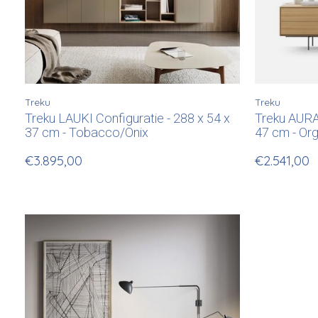
Treku
Treku
Treku LAUKI Configuratie - 288 x 54 x
Treku AURA 
37 cm - Tobacco/Onix
47 cm - Or
€3.895,00
€2.541,00