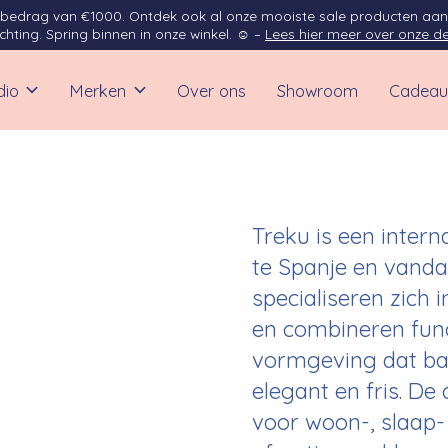
opbedrag van €1000. Ontdek ook al onze mooiste sale producten aan
ichting. Spring binnen in onze winkel. ☺ –
Lees hier meer over onze de
dio
Merken
Over ons
Showroom
Cadeau
Treku is een inter
te Spanje en vanda
specialiseren zich
en combineren funct
vormgeving dat bal
elegant en fris. De
voor woon-, slaap-