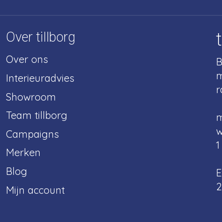
Over tillborg
Over ons
B
m
Interieuradvies
r
Showroom
Team tillborg
m
w
Campaigns
1
Merken
Blog
E
2
Mijn account