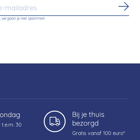
Abon
, we gaan je niet spammen
Bij je thuis
zondag
bezorgd
 t.e.m. 30
Gratis vanaf 100 euro*