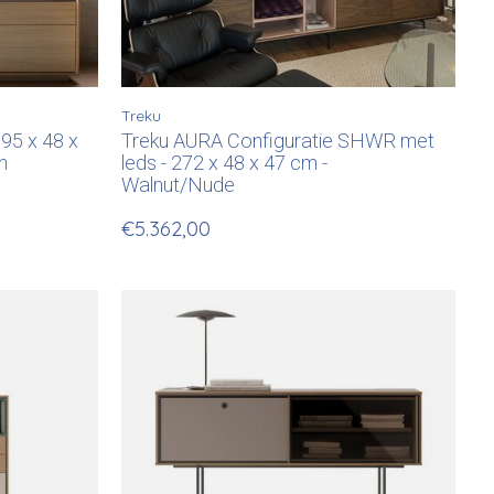
Treku
195 x 48 x
Treku AURA Configuratie SHWR met
n
leds - 272 x 48 x 47 cm -
Walnut/Nude
€5.362,00