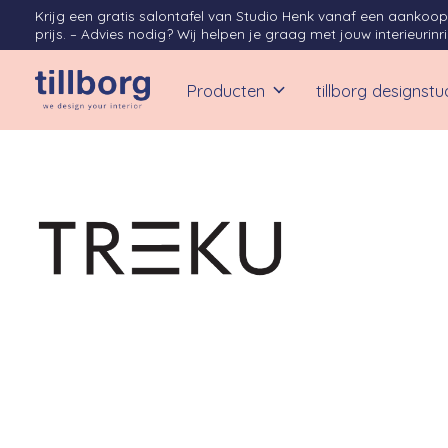
Krijg een gratis salontafel van Studio Henk vanaf een aanko
prijs. – Advies nodig? Wij helpen je graag met jouw interieurinr
Producten
tillborg designstu
Treku