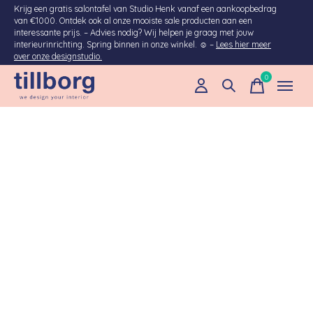
Krijg een gratis salontafel van Studio Henk vanaf een aankoopbedrag
van €1000. Ontdek ook al onze mooiste sale producten aan een
interessante prijs. – Advies nodig? Wij helpen je graag met jouw
interieurinrichting. Spring binnen in onze winkel. ☺ –
Lees hier meer
over onze designstudio.
0
items