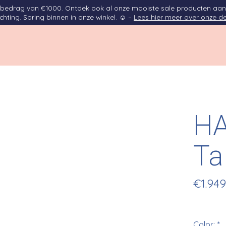
opbedrag van €1000. Ontdek ook al onze mooiste sale producten aan
ichting. Spring binnen in onze winkel. ☺ –
Lees hier meer over onze de
HA
Tal
€1.949
Color:
*