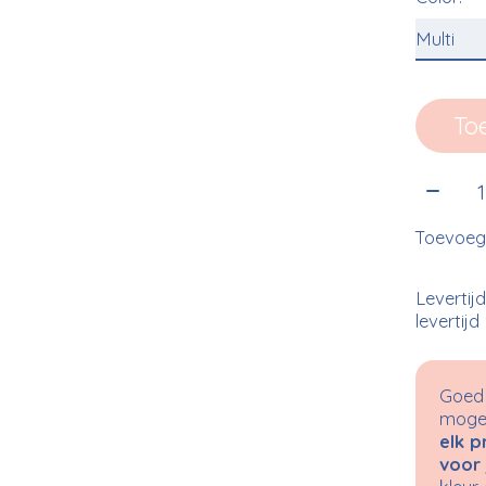
To
Aantal
Toevoege
Levertij
levertijd
Goed 
mogel
elk p
voor 