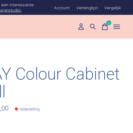
 een interessante
Account
Verlanglijst
Vergelijk
signstudio.
0
items
Y Colour Cabinet
l
,00
Nabestelling