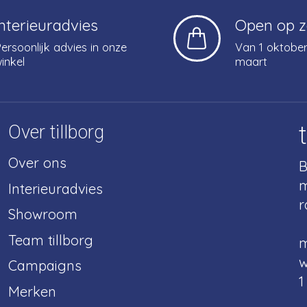
Interieuradvies
Open op 
ersoonlijk advies in onze
Van 1 oktober
inkel
maart
Over tillborg
Over ons
B
m
Interieuradvies
r
Showroom
Team tillborg
m
w
Campaigns
1
Merken