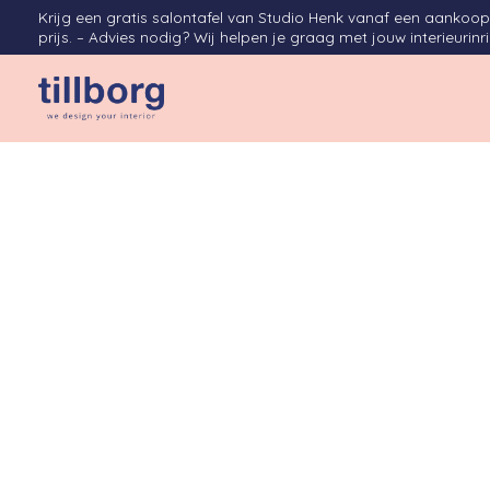
Krijg een gratis salontafel van Studio Henk vanaf een aanko
prijs. – Advies nodig? Wij helpen je graag met jouw interieurinr