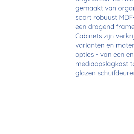
gemaakt van organ
soort robuust MDF-
een dragend frame
Cabinets zijn verkr
varianten en maten
opties - van een e
mediaopslagkast t
glazen schuifdeure