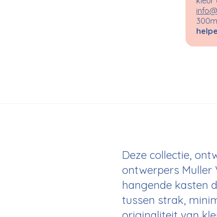
kleur
info@
300m²
helpe
Deze collectie, on
ontwerpers Muller 
hangende kasten di
tussen strak, minim
originaliteit van k