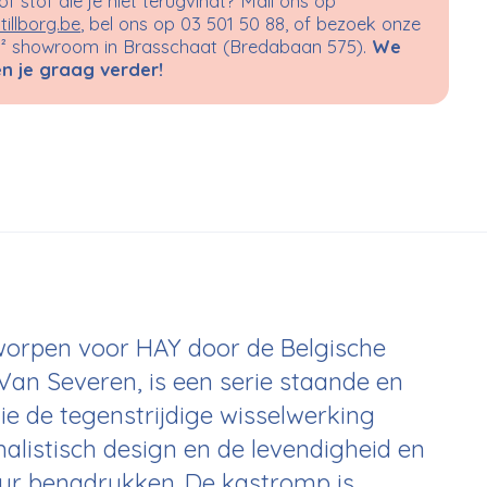
 of stof die je niet terugvindt? Mail ons op
tillborg.be
, bel ons op 03 501 50 88, of bezoek onze
 showroom in Brasschaat (Bredabaan 575).
We
n je graag verder!
tworpen voor HAY door de Belgische
Van Severen, is een serie staande en
e de tegenstrijdige wisselwerking
alistisch design en de levendigheid en
leur benadrukken. De kastromp is