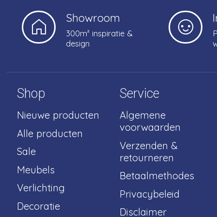
Showroom
300m² inspiratie &
P
design
w
Shop
Service
Nieuwe producten
Algemene
voorwaarden
Alle producten
Verzenden &
Sale
retourneren
Meubels
Betaalmethodes
Verlichting
Privacybeleid
Decoratie
Disclaimer