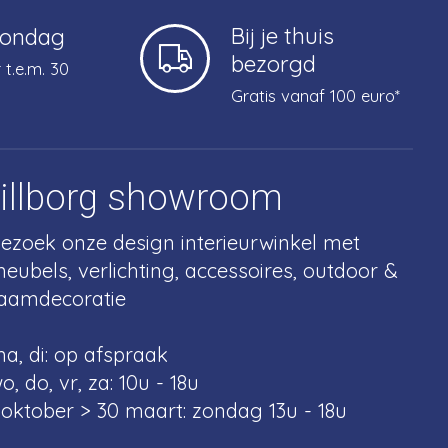
Bij je thuis
zondag
bezorgd
 t.e.m. 30
Gratis vanaf 100 euro*
tillborg showroom
ezoek onze design interieurwinkel met
eubels, verlichting, accessoires, outdoor &
aamdecoratie
a, di: op afspraak
o, do, vr, za: 10u - 18u
 oktober > 30 maart: zondag 13u - 18u