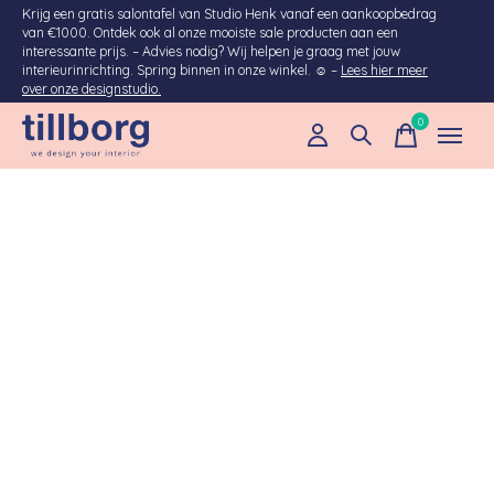
Krijg een gratis salontafel van Studio Henk vanaf een aankoopbedrag
van €1000. Ontdek ook al onze mooiste sale producten aan een
interessante prijs. – Advies nodig? Wij helpen je graag met jouw
interieurinrichting. Spring binnen in onze winkel. ☺ –
Lees hier meer
over onze designstudio.
0
items