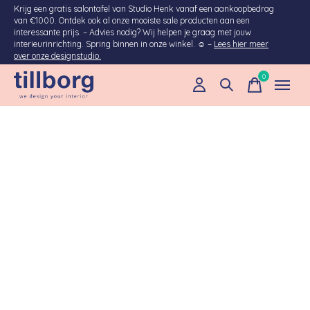
Krijg een gratis salontafel van Studio Henk vanaf een aankoopbedrag
van €1000. Ontdek ook al onze mooiste sale producten aan een
interessante prijs. – Advies nodig? Wij helpen je graag met jouw
interieurinrichting. Spring binnen in onze winkel. ☺ –
Lees hier meer
over onze designstudio.
0
items