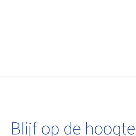
WOUD
€379,00
Muu
Cono Floor Lamp
Tip
Blijf op de hoogte