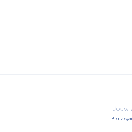
to
€469,00
HAY
 Floor Lamp
Marselis Fl
Geen zorgen