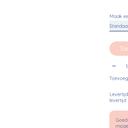
Maak ee
To
Aantal
Toevoege
Levertij
levertijd
Goed 
mogel