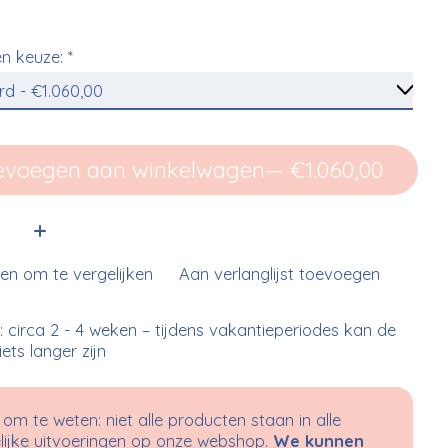
n keuze:
*
evoegen aan winkelwagen
— €1.060,00
:
n om te vergelijken
Aan verlanglijst toevoegen
d: circa 2 - 4 weken – tijdens vakantieperiodes kan de
 iets langer zijn
om te weten: niet alle producten staan in alle
ijke uitvoeringen op onze webshop.
We kunnen