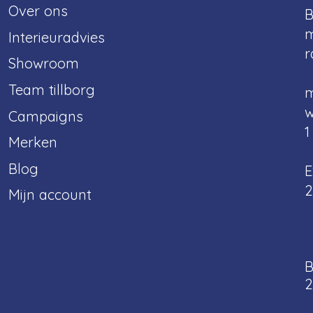
Over ons
B
m
Interieuradvies
r
Showroom
Team tillborg
m
w
Campaigns
1
Merken
Blog
E
2
Mijn account
B
2