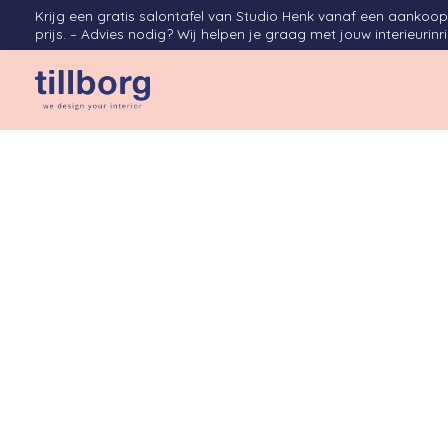
Krijg een gratis salontafel van Studio Henk vanaf een aanko
prijs. – Advies nodig? Wij helpen je graag met jouw interieurinr