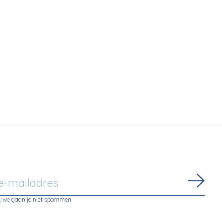
€299,00
oor Lamp
Abon
, we gaan je niet spammen