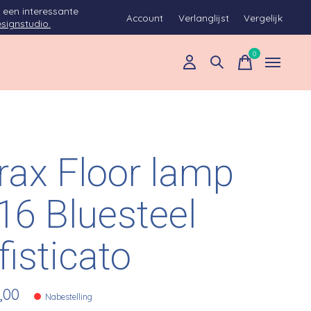
 een interessante
Account
Verlanglijst
Vergelijk
signstudio.
0
items
rax Floor lamp
.16 Bluesteel
fisticato
,00
Nabestelling