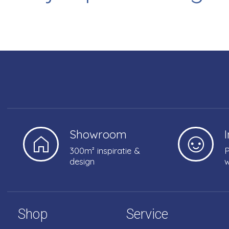
Showroom
300m² inspiratie &
P
design
w
Shop
Service