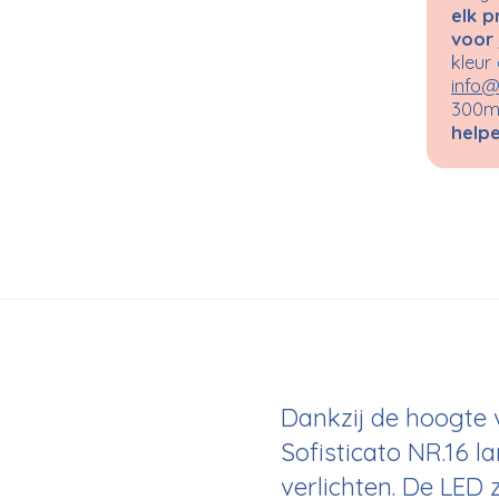
elk p
voor 
kleur
info@
300m²
helpe
Dankzij de hoogte 
Sofisticato NR.16 
verlichten. De LED 