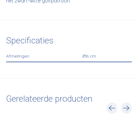
het zwart-witte golfpatroon.
Specificaties
Afmetingen
Ø16 cm
Gerelateerde producten
Carousel items