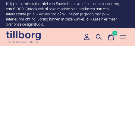
Krijg een gratis salontafel van Studio Henk vanaf een aankoopbedrag
van €1000. Ontdek ook al onze mooiste sale producten aan een
interessante prijs. – Advies nodig? Wij helpen je graag met jouw
interieurinrichting. Spring binnen in onze winkel. ☺ –
Lees hier meer
over onze designstudio.
0
items