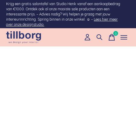
Krijg een gratis salontafel van Studio Henk vanaf een aankoopbedrag
van €1000. Ontdek ook al onze mooiste sale producten aan een
interessante prijs. – Advies nodig? Wij helpen je graag met jouw
interieurinrichting. Spring binnen in onze winkel. ☺ –
Lees hier meer
over onze designstudio.
0
items