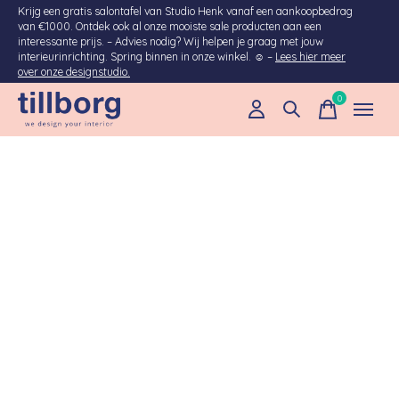
Krijg een gratis salontafel van Studio Henk vanaf een aankoopbedrag
van €1000. Ontdek ook al onze mooiste sale producten aan een
interessante prijs. – Advies nodig? Wij helpen je graag met jouw
interieurinrichting. Spring binnen in onze winkel. ☺ –
Lees hier meer
over onze designstudio.
0
items