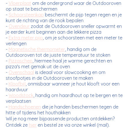
-
Vloerplaat
om de ondergrond waar de Outdooroven
op staat te beschermen
-
Schoorsteenkap
beschermt de pijp tegen regen en je
kunt de richting van de rook bepalen
-
Ovendeur
zodat de Outdooroven sneller opwarmt en
je eerder kunt beginnen aan die lekkere pizza
-
Extra meter pijp
, om je schoorsteen met een meter te
verlengen
-
Magnetische thermometer
, handig om de
Outdooroven tot de juiste temperatuur te stoken
-
Pizzaschep
, hiermee haal je warme gerechten en
pizza's met gemak uit de oven
-
Ovenschaal
is ideaal voor slowcooking en om
stoofpotjes in de Outdooroven te maken
-
Kloofbijl
, onmisbaar wanneer je hout klooft voor een
haardvuur
-
Woodstock
, handig om haardhout op te bergen en te
verplaatsen
-
Handschoenen
die je handen beschermen tegen de
hitte of tijdens het houthakken
Wil je nog meer bijpassende producten ontdekken?
Ontdek ze
hier
en bestel ze via onze winkel (mail).