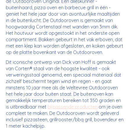
de Outdooroven Original. Een alleskunner -
buitenhaard, pizza oven en barbecue grill in één -
geniet het hele jaar door van avontuurlijke maaltijden
in de buitenlucht. De Outdooroven is gemaakt van
hoogwaardig
Cortenstaal met wanden van 3mm dik
.
Het houtvuur wordt opgestookt in het onderste open
compartiment. Bakken gebeurt in het vak erboven, dat
met een klep kan worden afgesloten, en koken gebeurt
op de platte bovenkant van de Outdooroven.
Dit iconische ontwerp van Dick van Hoff is gemaakt
van Corten® staal van de hoogste kwaliteit - ook
verweringsstaal genoemd, een speciaal materiaal dat
zichzelf beschermt tegen wind en regen - en gaat
minstens 10 jaar mee als de Weltevree Outdooroven
het hele jaar door buiten staat. De buitenoven kan
gemakkelijk temperaturen bereiken tot 350 graden en
is uitbreidbaar met
bijpassende producten
om je oven
compleet te maken. De Outdooroven wordt
geleverd
inclusief pizzasteen, grillrooster/bbq grill, bovendeur en
1 meter kachelpijp
.