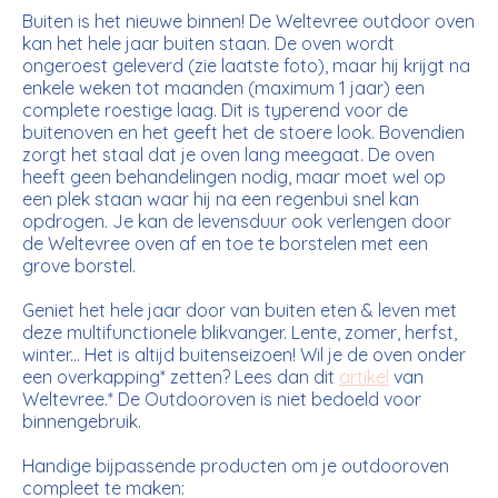
Buiten is het nieuwe binnen! De Weltevree outdoor oven
kan het hele jaar buiten staan. De oven wordt
ongeroest geleverd (zie laatste foto), maar hij krijgt na
enkele weken tot maanden (maximum 1 jaar) een
complete roestige laag. Dit is typerend voor de
buitenoven en het geeft het de stoere look. Bovendien
zorgt het staal dat je oven lang meegaat. De oven
heeft geen behandelingen nodig, maar moet wel op
een plek staan waar hij na een regenbui snel kan
opdrogen. Je kan de levensduur ook verlengen door
de Weltevree oven af en toe te borstelen met een
grove borstel.
Geniet het hele jaar door van buiten eten & leven met
deze multifunctionele blikvanger. Lente, zomer, herfst,
winter... Het is altijd buitenseizoen! Wil je de oven onder
een overkapping* zetten? Lees dan dit
artikel
van
Weltevree.* De Outdooroven is niet bedoeld voor
binnengebruik.
Handige bijpassende producten om je outdooroven
compleet te maken: