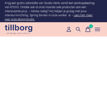
Krijg een gratis salontafel van Studio Henk vanaf een aankoopbedrag
van €1000. Ontdek ook al onze mooiste sale producten aan een
interessante prijs. – Advies nodig? Wij helpen je graag met jouw
interieurinrichting. Spring binnen in onze winkel. ☺ –
Lees hier meer
over onze designstudio.
0
items