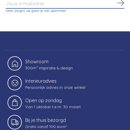
Abo
Geen zorgen, we gaan je niet spammen
Showroom
300m² inspiratie & design
Interieuradvies
Persoonlijk advies in onze winkel
Open op zondag
Van 1 oktober t.e.m. 30 maart
Bij je thuis bezorgd
Gratis vanaf 100 euro*