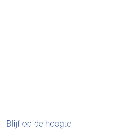
&Tradition
Hi Lo 1-seater - AV54
€2.060,00
Blijf op de hoogte