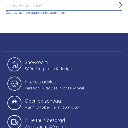
Abo
Geen zorgen, we gaan je niet spammen
Showroom
300m² inspiratie & design
Interieuradvies
Persoonlijk advies in onze winkel
Open op zondag
Van 1 oktober t.e.m. 30 maart
Bij je thuis bezorgd
Gratis vanaf 100 euro*