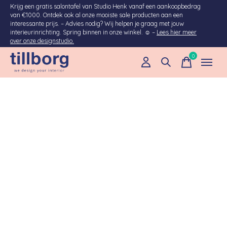
Krijg een gratis salontafel van Studio Henk vanaf een aankoopbedrag
van €1000. Ontdek ook al onze mooiste sale producten aan een
interessante prijs. – Advies nodig? Wij helpen je graag met jouw
interieurinrichting. Spring binnen in onze winkel. ☺ –
Lees hier meer
over onze designstudio.
0
items