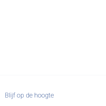
Ligne Roset
Ligne Roset
Ligne Roset
Kashima Medium 2-
Kashima Medium 2-
Kashima Large 3-
zit Right Arm - Vidar
zit - Vidar Sable
Alcantara Ches
Sable
€4.185,00
€5.898,00
€5.191,00
Blijf op de hoogte