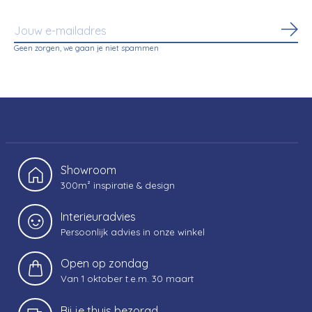
Abo
Geen zorgen, we gaan je niet spammen
Showroom
300m² inspiratie & design
Interieuradvies
Persoonlijk advies in onze winkel
Open op zondag
Van 1 oktober t.e.m. 30 maart
Bij je thuis bezorgd