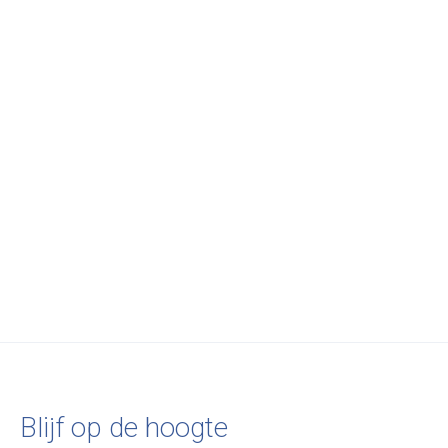
New Works
WOUD
Serax
Karl-Johan Table
Nova Table Lamp -
Table Lamp Bei
Lamp, Smoked Oak
Ivory Travertine
Clara 03 Terres
w. White Opal Glass
rêves
€449,00
€265,00
€299,00
Blijf op de hoogte