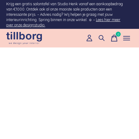
Krijg een gratis salontafel van Studio Henk vanaf een aankoopbedrag
van €1000. Ontdek ook al onze mooiste sale producten aan een
interessante prijs. – Advies nodig? Wij helpen je graag met jouw
interieurinrichting. Spring binnen in onze winkel. ☺ –
Lees hier meer
over onze designstudio.
0
items