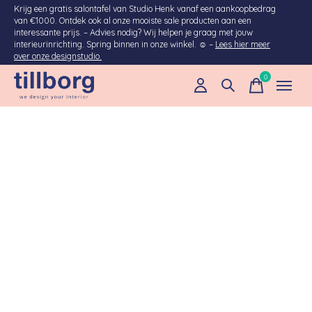
Krijg een gratis salontafel van Studio Henk vanaf een aankoopbedrag
van €1000. Ontdek ook al onze mooiste sale producten aan een
interessante prijs. – Advies nodig? Wij helpen je graag met jouw
interieurinrichting. Spring binnen in onze winkel. ☺ –
Lees hier meer
over onze designstudio.
0
items