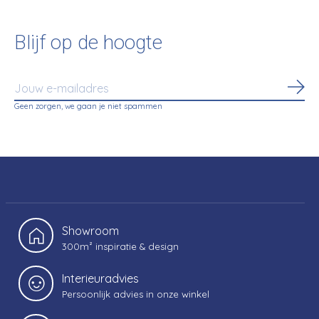
Blijf op de hoogte
Abo
Geen zorgen, we gaan je niet spammen
Showroom
300m² inspiratie & design
Interieuradvies
Persoonlijk advies in onze winkel