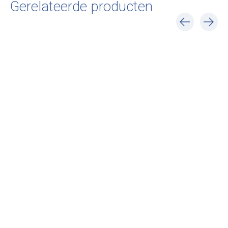
Gerelateerde producten
Carousel items
HAY
Ferm Living
HAY
Slit Table Wood -
Post Coffee Table
Slit Table Powd
Round High 35cm
Cashmere -
Coated Steel - 
SHOWROOM MODEL
Ø45 x H35,5
€285,00
€295,00
€205,00
€679,00